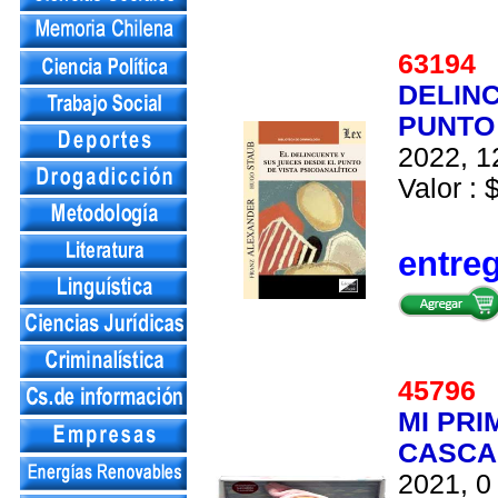
6319
DELIN
PUNTO 
2022, 1
Valor : 
entre
4579
MI PRI
CASCAB
2021, 0 