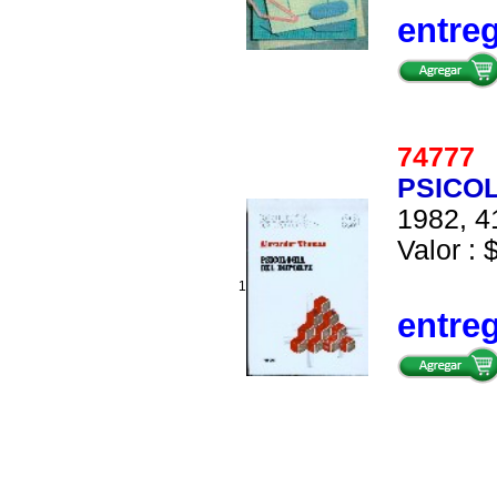
entre
7477
PSICO
1982, 4
Valor : 
1
entre