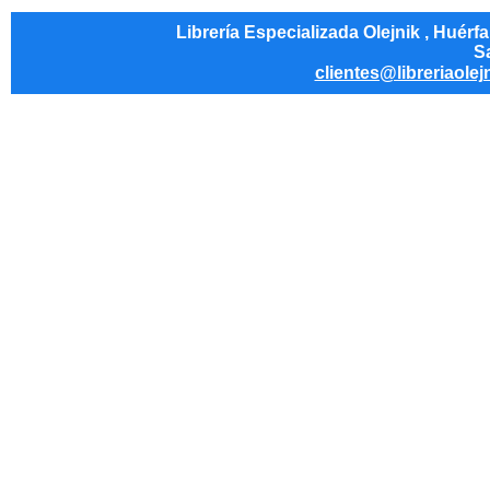
Librería Especializada Olejnik , Huérf
Sa
clientes@libreriaolej