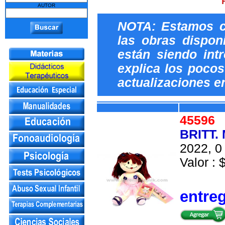
AUTOR
NOTA: Estamos c
las obras dispon
están siendo int
explica los pocos 
actualizaciones e
4559
BRITT.
2022, 0 
Valor : 
entre