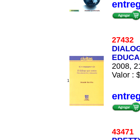
entre
2743
DIALOG
EDUCA
2008, 2
Valor : 
1
entre
4347