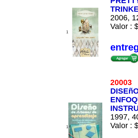
PRETTY
TRINK
2006, 1
Valor : 
1
entre
2000
DISEñO
ENFOQ
INSTR
1997, 4
Valor : 
1