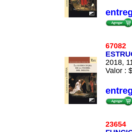
entre
6708
ESTRUC
2018, 1
Valor : 
entre
2365