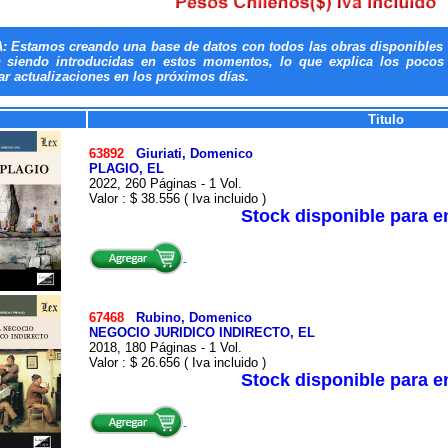
: Estamos creando una base de datos con todos las obras disponibles 
n siendo introducidas en estos momentos, lo que explica los pocos t
ar actualizaciones en los próximos días.
Titulo
63892
Giuriati, Domenico
PLAGIO, EL
2022, 260 Páginas - 1 Vol.
Valor : $ 38.556 ( Iva incluido )
Stock disponible para 
67468
Rubino, Domenico
NEGOCIO JURIDICO INDIRECTO, EL
2018, 180 Páginas - 1 Vol.
Valor : $ 26.656 ( Iva incluido )
Stock disponible para 