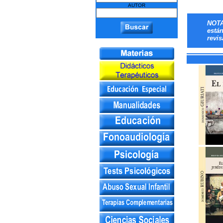
AUTOR
NOTA
está
revis