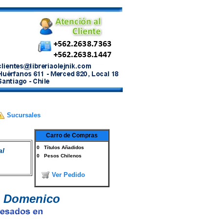
Sucursales
Carro de Compras
0
Títulos Añadidos
al
0
Pesos Chilenos
Ver Pedido
: Domenico