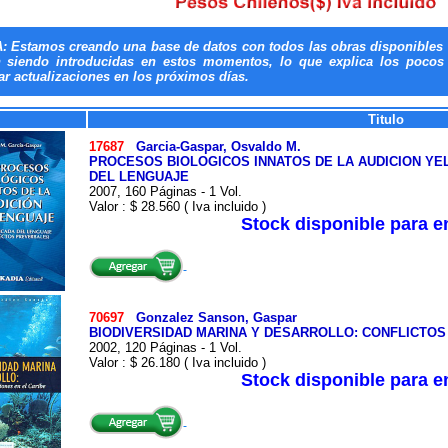
: Estamos creando una base de datos con todos las obras disponibles 
n siendo introducidas en estos momentos, lo que explica los pocos t
ar actualizaciones en los próximos días.
Titulo
17687
Garcia-Gaspar, Osvaldo M.
PROCESOS BIOLOGICOS INNATOS DE LA AUDICION YEL
DEL LENGUAJE
2007, 160 Páginas - 1 Vol.
Valor : $ 28.560 ( Iva incluido )
Stock disponible para 
70697
Gonzalez Sanson, Gaspar
BIODIVERSIDAD MARINA Y DESARROLLO: CONFLICTOS
2002, 120 Páginas - 1 Vol.
Valor : $ 26.180 ( Iva incluido )
Stock disponible para 