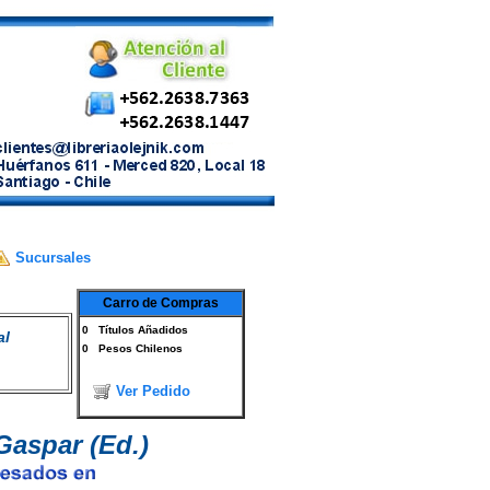
Sucursales
Carro de Compras
0
Títulos Añadidos
al
0
Pesos Chilenos
Ver Pedido
Gaspar (Ed.)