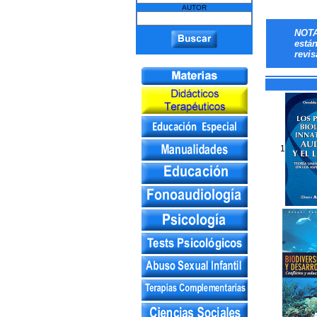
AUTOR
NOTA
está
revis
1