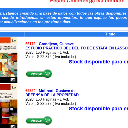
: Estamos creando una base de datos con todos las obras disponibles 
n siendo introducidas en estos momentos, lo que explica los pocos t
ar actualizaciones en los próximos días.
Titulo
65179
Grandjean, Gustave
ESTUDIO PRACTICO DEL DELITO DE ESTAFA EN LASS
2023, 150 Páginas - 1 Vol.
Valor : $ 22.372 ( Iva incluido )
Stock disponible para 
69324
Molinari, Gustave de
DEFENSA DE LA PROPIEDAD
2020, 150 Páginas - 1 Vol.
Valor : $ 22.372 ( Iva incluido )
Stock disponible para 