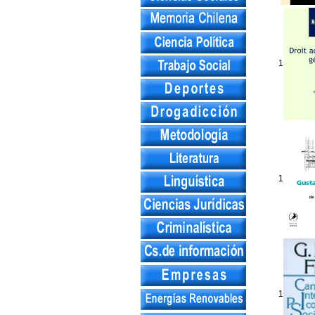
1
1
1