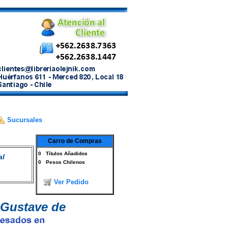
Sucursales
Carro de Compras
0
Títulos Añadidos
al
0
Pesos Chilenos
Ver Pedido
 Gustave de