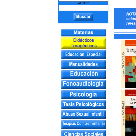
AUTOR
NOTA
está
revis