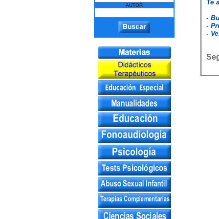
Te 
AUTOR
- B
- P
- Ve
Seg