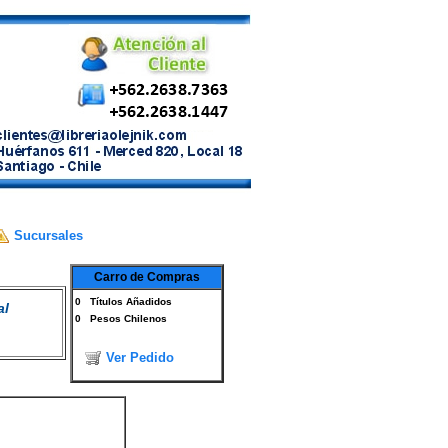
Sucursales
Carro de Compras
0
Títulos Añadidos
al
0
Pesos Chilenos
Ver Pedido