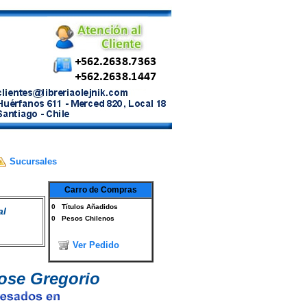
Sucursales
Carro de Compras
0
Títulos Añadidos
al
0
Pesos Chilenos
Ver Pedido
ose Gregorio