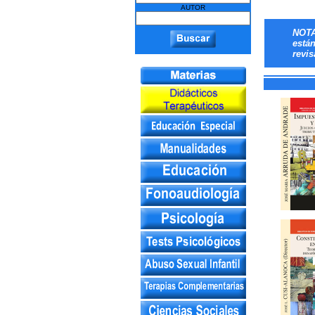
AUTOR
NOTA
está
revis