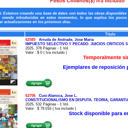
: Estamos creando una base de datos con todos las obras disponibles 
n siendo introducidas en estos momentos, lo que explica los pocos t
ar actualizaciones en los próximos días.
Titulo
62585
Arruda de Andrade, Jose Maria
IMPUESTO SELECTIVO Y PECADO. JUICIOS CRITICOS 
2025, 378 Páginas - 1 Vol.
Valor : $ 0 ( Iva incluido )
Temporalmente sin
Ejemplares de reposición p
62706
Cusi-Alanoca, Jose L.
CONSTITUCIONALISMO EN DISPUTA. TEORIA, GARANT
2025, 532 Páginas - 1 Vol.
Valor : $ 79.016 ( Iva incluido )
Stock disponible para 