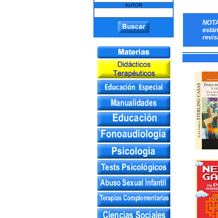
AUTOR
NOTA
está
revis