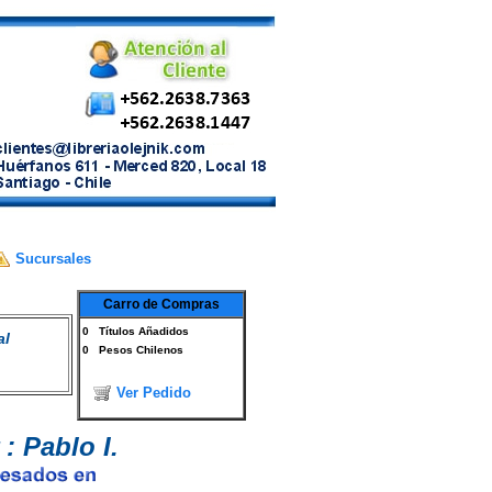
Sucursales
Carro de Compras
0
Títulos Añadidos
al
0
Pesos Chilenos
Ver Pedido
: Pablo I.