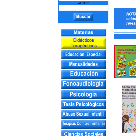
AUTOR
NOTA
está
revis