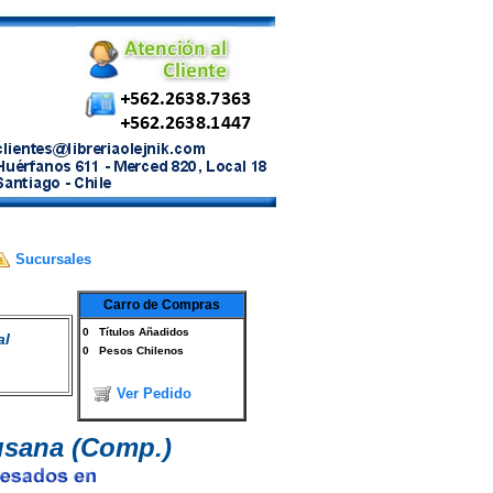
Sucursales
Carro de Compras
0
Títulos Añadidos
al
0
Pesos Chilenos
Ver Pedido
usana (Comp.)