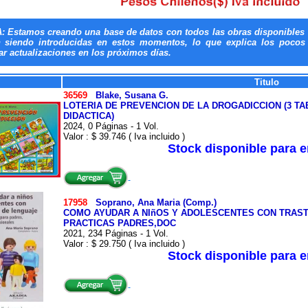
: Estamos creando una base de datos con todos las obras disponibles 
n siendo introducidas en estos momentos, lo que explica los pocos t
ar actualizaciones en los próximos días.
Titulo
36569
Blake, Susana G.
LOTERIA DE PREVENCION DE LA DROGADICCION (3 TA
DIDACTICA)
2024, 0 Páginas - 1 Vol.
Valor : $ 39.746 ( Iva incluido )
Stock disponible para 
17958
Soprano, Ana Maria (Comp.)
COMO AYUDAR A NIñOS Y ADOLESCENTES CON TRAS
PRACTICAS PADRES,DOC
2021, 234 Páginas - 1 Vol.
Valor : $ 29.750 ( Iva incluido )
Stock disponible para 