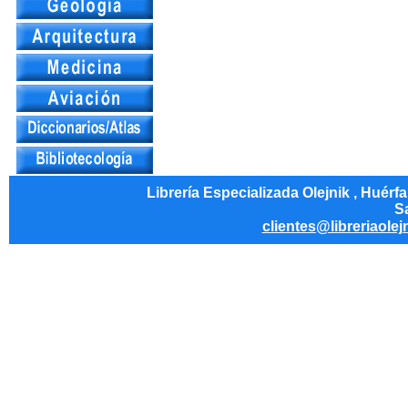
Librería Especializada Olejnik , Huérf
Sa
clientes@libreriaolej