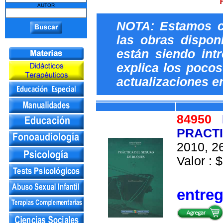
AUTOR
NOTA: Estamos c
las obras dispon
están siendo int
explica los pocos 
actualizaciones e
84950
PRACT
2010, 26
Valor : $
entre