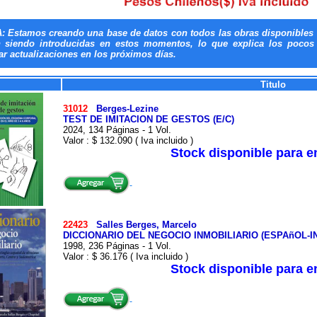
: Estamos creando una base de datos con todos las obras disponibles 
n siendo introducidas en estos momentos, lo que explica los pocos t
ar actualizaciones en los próximos días.
Titulo
31012
Berges-Lezine
TEST DE IMITACION DE GESTOS (E/C)
2024, 134 Páginas - 1 Vol.
Valor : $ 132.090 ( Iva incluido )
Stock disponible para 
22423
Salles Berges, Marcelo
DICCIONARIO DEL NEGOCIO INMOBILIARIO (ESPAñOL-
1998, 236 Páginas - 1 Vol.
Valor : $ 36.176 ( Iva incluido )
Stock disponible para 