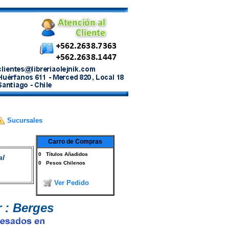
Sucursales
Carro de Compras
0
Títulos Añadidos
al
0
Pesos Chilenos
Ver Pedido
 : Berges