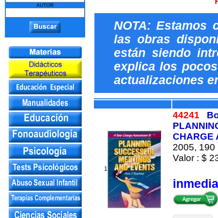
AUTOR
NOTA: Estamos c
las obras dispon
están siendo int
explica los pocos 
actualizaciones e
44241
Bo
PLANNING
CHARGE 
2005, 190 
Valor : $ 2
1
inmedi