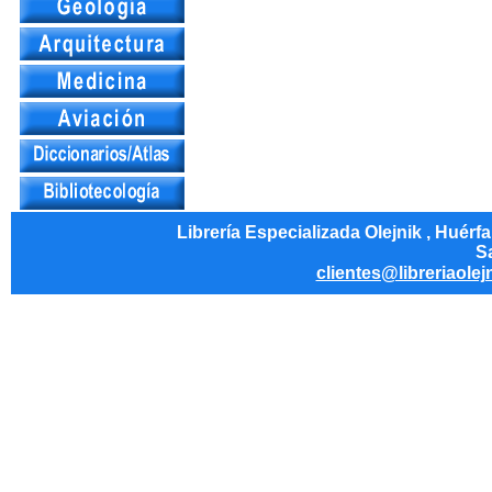
Librería Especializada Olejnik , Huérf
Sa
clientes@libreriaolej