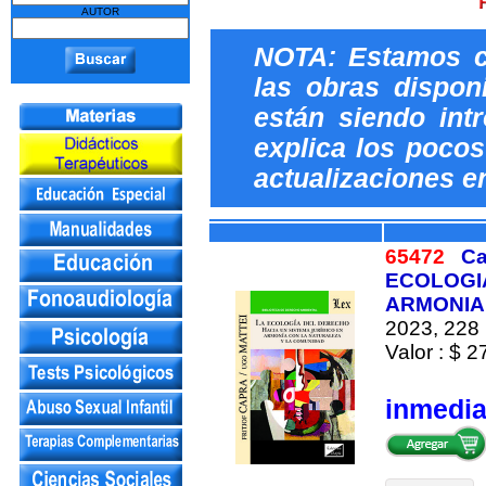
AUTOR
NOTA: Estamos c
las obras dispon
están siendo int
explica los pocos 
actualizaciones e
65472
Ca
ECOLOGIA
ARMONIA
2023, 228 
Valor : $ 2
inmedi