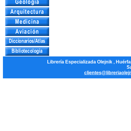
Librería Especializada Olejnik , Huérf
Sa
clientes@libreriaolej