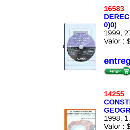
1658
DERECH
0)0)
1999, 2
Valor : 
1
entre
1425
CONST
GEOGR
1998, 1
Valor : 