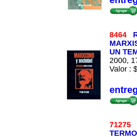
8464
R
MARXI
UN TE
2000, 1
Valor : 
entre
7127
TERMO