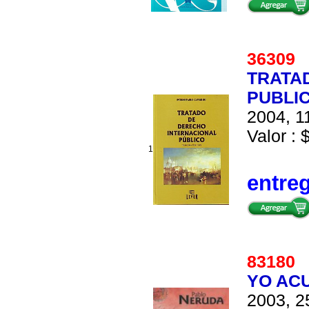
3630
TRATA
PUBLI
2004, 1
Valor : 
1
entre
8318
YO AC
2003, 2