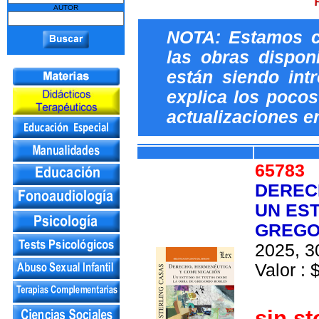
AUTOR
NOTA: Estamos c
las obras dispon
están siendo int
explica los pocos 
actualizaciones e
6578
DEREC
UN EST
GREGO
2025, 3
Valor : 
sin st