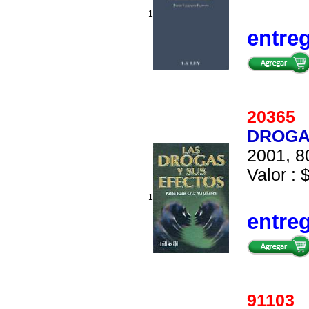
1
entre
2036
DROGA
2001, 8
Valor : 
1
entre
91103