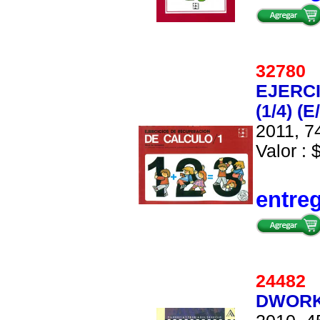
3278
EJERC
(1/4) (E
2011, 7
Valor : 
entre
2448
DWORK