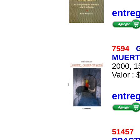
entre
7594
G
MUERT
2000, 1
Valor : 
1
entre
5145