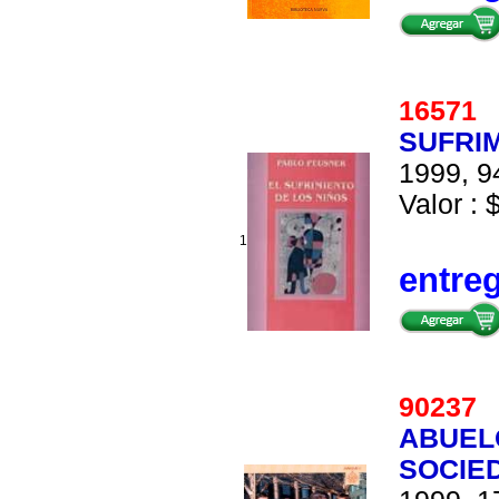
1657
SUFRIM
1999, 9
Valor : 
1
entre
9023
ABUELO
SOCIE