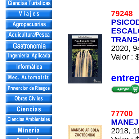
7924
PSICO
ESCALO
TRANS
2020, 9
Valor : 
entre
7770
MANEJ
2018, 1