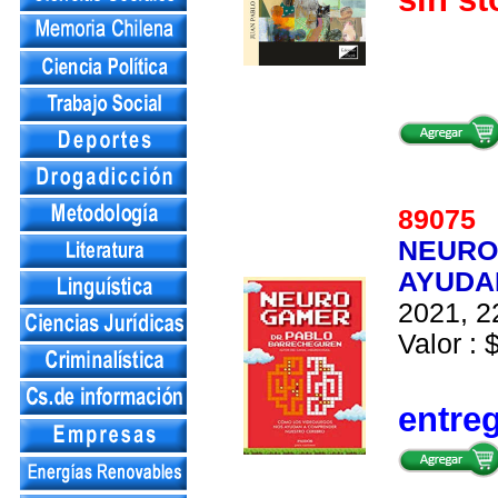
8907
NEURO
AYUDA
2021, 2
Valor : 
entre