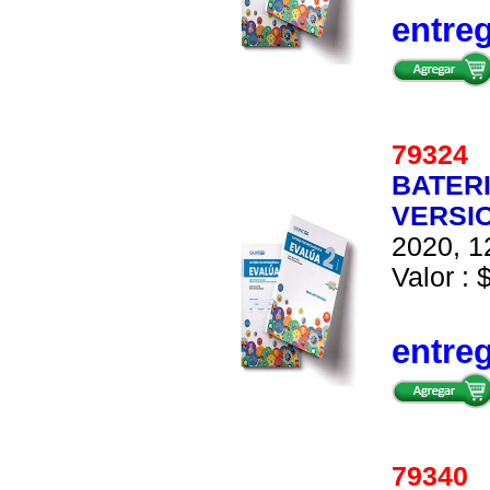
entre
7932
BATER
VERSIO
2020, 1
Valor : 
entre
7934