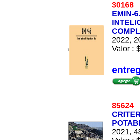
3016
EMIN-
INTELI
COMPL
2022, 2
Valor : 
1
entre
8562
CRITER
POTAB
2021, 4