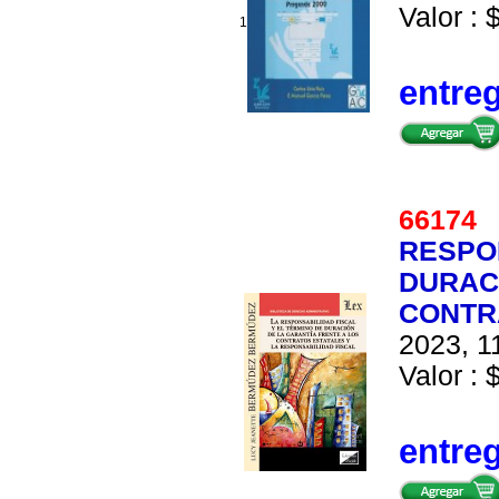
Valor : 
1
entre
6617
RESPON
DURACI
CONTR
2023, 1
Valor : 
entre