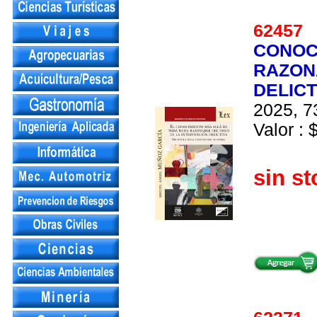
6245
CONOC
RAZON
DELICT
2025, 7
Valor : 
sin st