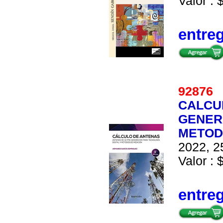
Valor : 
entre
9287
CALCU
GENER
METOD
2022, 2
Valor : 
entre