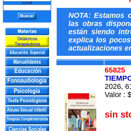
AUTOR
NOTA: Estamos c
las obras dispon
están siendo int
explica los pocos 
actualizaciones e
6582
TIEMP
2026, 6
Valor : 
sin st