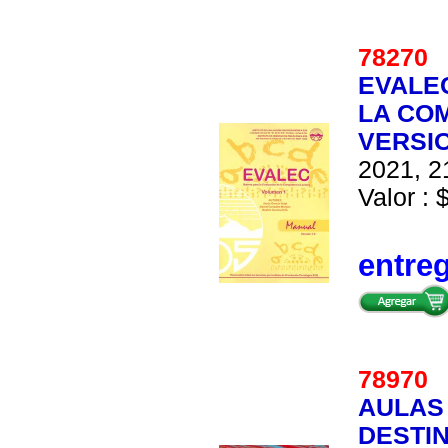
7827
EVALEC
LA COM
VERSIO
2021, 2
Valor : 
entre
7897
AULAS
DESTI