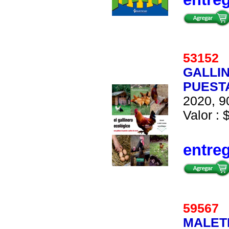
5315
GALLI
PUEST
2020, 9
Valor : 
entre
5956
MALETI