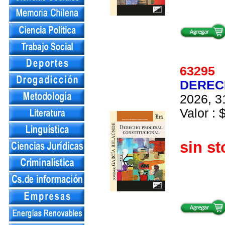
6329
DEREC
2026, 3
Valor : 
sin st