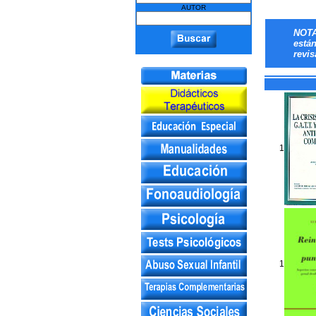
AUTOR
NOTA
está
revis
1
1