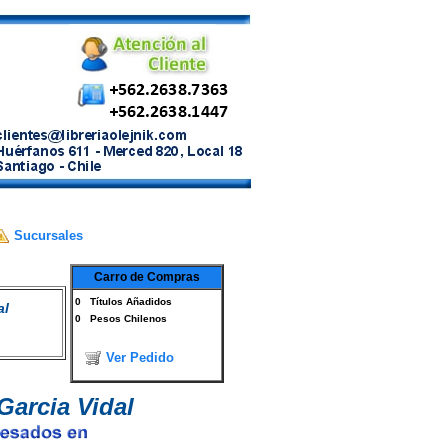
Sucursales
Carro de Compras
0
Títulos Añadidos
al
0
Pesos Chilenos
Ver Pedido
Garcia Vidal