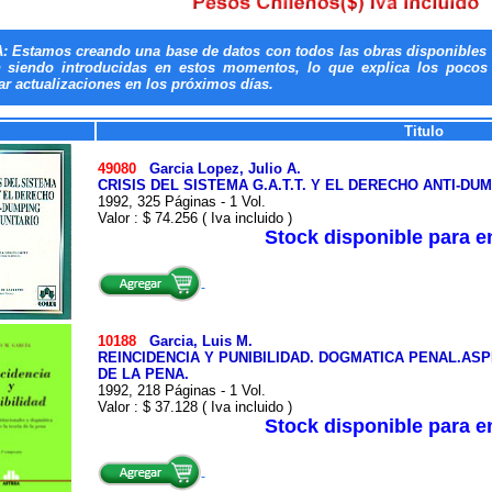
: Estamos creando una base de datos con todos las obras disponibles 
n siendo introducidas en estos momentos, lo que explica los pocos t
ar actualizaciones en los próximos días.
Titulo
49080
Garcia Lopez, Julio A.
CRISIS DEL SISTEMA G.A.T.T. Y EL DERECHO ANTI-DU
1992, 325 Páginas - 1 Vol.
Valor : $ 74.256 ( Iva incluido )
Stock disponible para 
10188
Garcia, Luis M.
REINCIDENCIA Y PUNIBILIDAD. DOGMATICA PENAL.AS
DE LA PENA.
1992, 218 Páginas - 1 Vol.
Valor : $ 37.128 ( Iva incluido )
Stock disponible para 