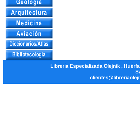
Librería Especializada Olejnik , Huérf
Sa
clientes@libreriaolej