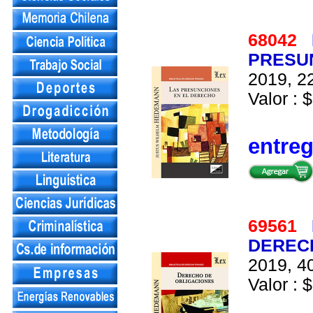
68042
PRESUN
2019, 22
Valor : $
entre
69561
DEREC
2019, 40
Valor : $