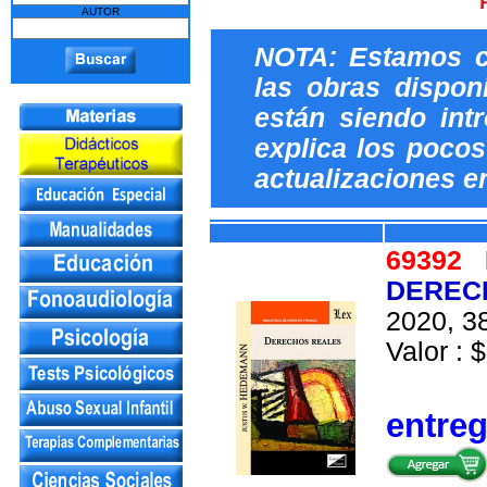
AUTOR
NOTA: Estamos c
las obras dispon
están siendo int
explica los pocos 
actualizaciones e
69392
DEREC
2020, 38
Valor : $
entre