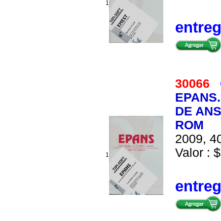
1
entre
30066
EPANS
DE ANS
ROM
2009, 40
Valor : $
1
entre