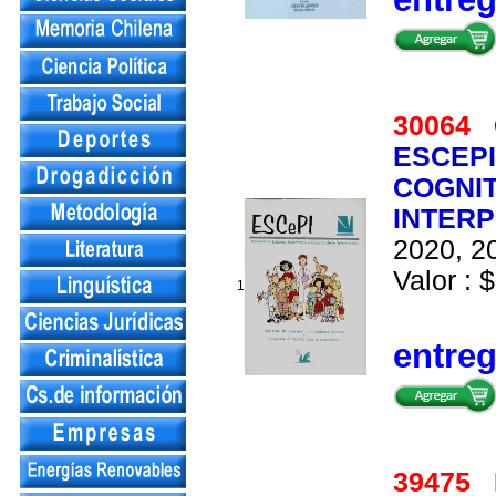
30064
ESCEPI
COGNIT
INTER
2020, 20
Valor : 
1
entre
39475