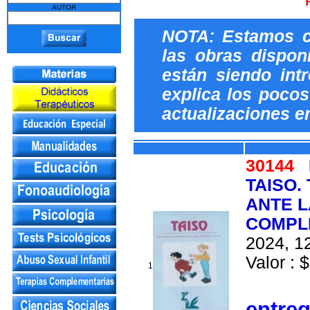
AUTOR
NOTA: Estamos c
las obras dispon
están siendo int
explica los pocos 
actualizaciones e
30144
TAISO.
ANTE L
COMPL
2024, 12
Valor : 
1
entre