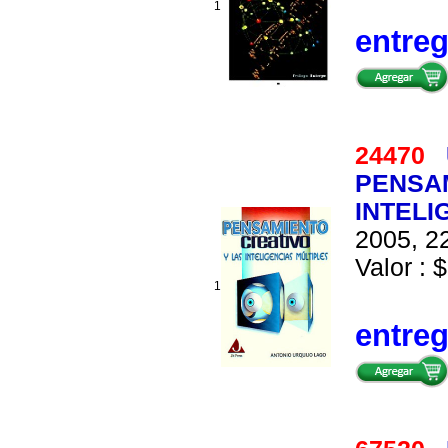
1
entre
24470
PENSAM
INTELI
2005, 22
Valor : $
1
entre