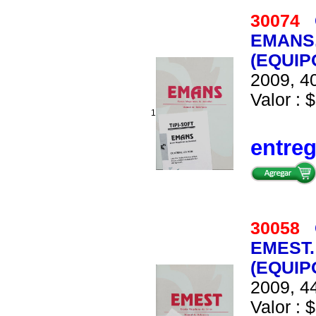
30074
EMANS
(EQUI
2009, 40
Valor : $
1
entre
30058
EMEST
(EQUIP
2009, 44
Valor : $