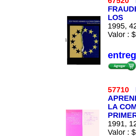
67520
FRAUDE
LOS
1995, 42
Valor : $
1
entre
57710
APREND
LA CO
PRIME
1991, 12
Valor : $