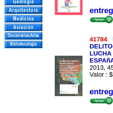
entre
41784
DELITO
LUCHA 
ESPAñA
2013, 45
Valor : $
entre