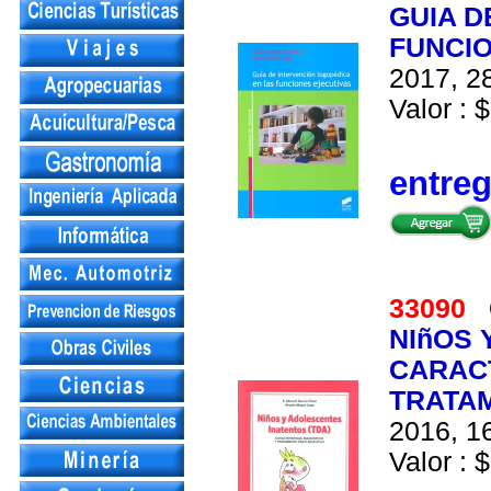
GUIA D
FUNCIO
2017, 28
Valor : $
entre
33090
NIñOS 
CARACT
TRATA
2016, 16
Valor : $