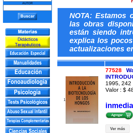
AUTOR
NOTA: Estamos c
las obras dispon
están siendo int
explica los pocos 
actualizaciones e
77528
Wa
INTRODU
1995, 242 
Valor : $ 4
1
inmedi
Ver más