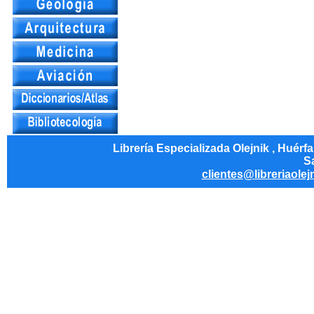
Librería Especializada Olejnik , Huérf
Sa
clientes@libreriaolej