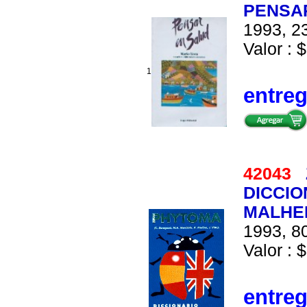
PENSA
1993, 23
Valor : $
1
entre
42043
DICCIO
MALHE
1993, 80
Valor : $
entre