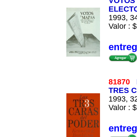
VOTOS 
ELECT
1993, 34
Valor : $
entre
81870
TRES C
1993, 32
Valor : $
entre