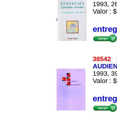
1993, 26
Valor : $
1
entre
38542
AUDIE
1993, 39
Valor : $
entre