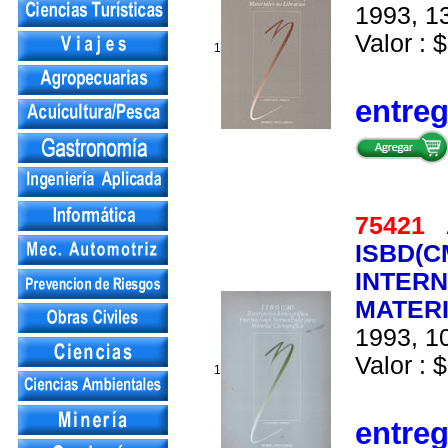
1993, 13
Valor : $
1
entre
75421
ISBD(C
INTER
MATER
1993, 10
Valor : $
1
entre