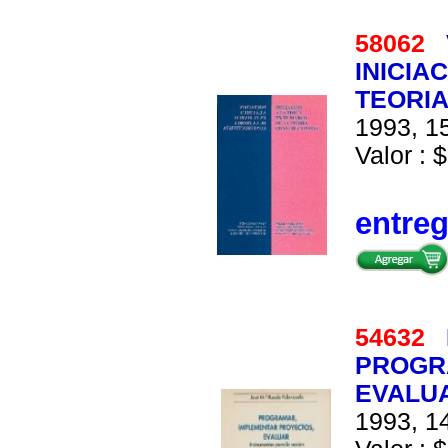
58062
INICIA
TEORIA
1993, 15
Valor : $
entre
54632
PROGR
EVALUA
1993, 14