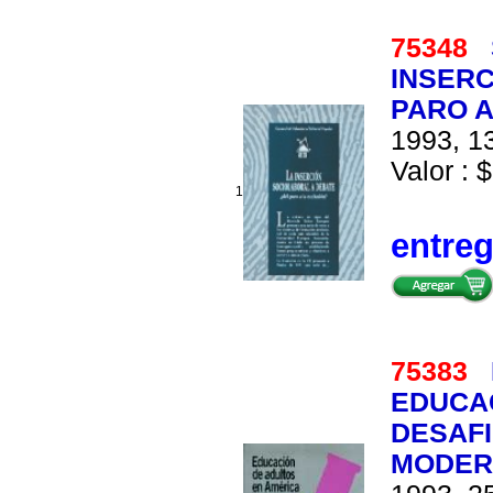
75348
INSERC
PARO A
1993, 13
Valor : $
1
entre
75383
EDUCAC
DESAFI
MODER