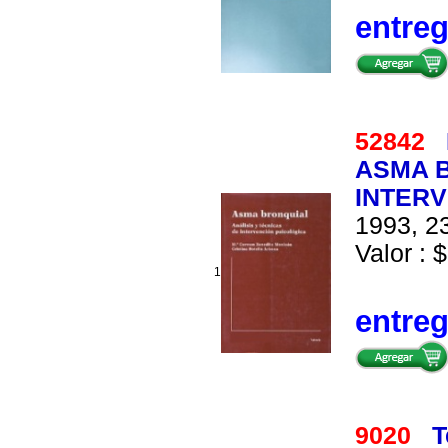
entre
52842
ASMA B
INTERV
1993, 23
Valor : $
1
entre
9020
T