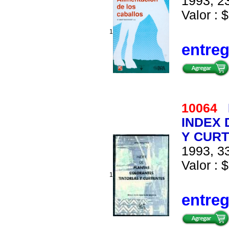
1993, 23
Valor : $
1
entre
10064
INDEX 
Y CURT
1993, 33
Valor : $
1
entre