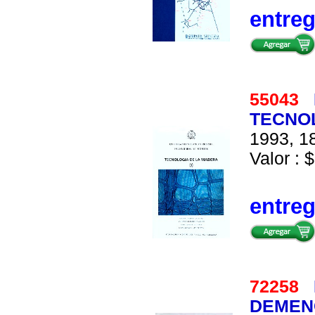
entre
55043
TECNOL
1993, 18
Valor : $
entre
72258
DEMEN