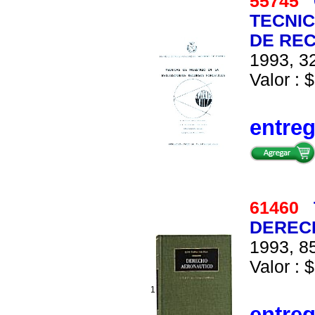
55745
TECNIC
DE RE
1993, 32
Valor : $
entre
61460
DEREC
1993, 85
Valor : 
1
entre