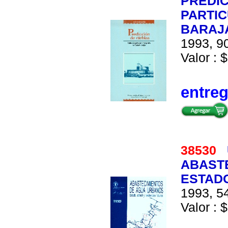
PREDIC
PARTI
BARAJ
1993, 90
Valor : $
entre
38530
ABAST
ESTAD
1993, 54
Valor : $