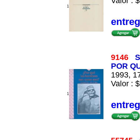
Valor : $
1
entre
9146
S
POR Q
1993, 17
Valor : $
1
entre