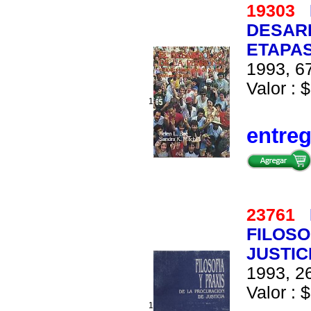
19303
DESAR
ETAPAS
1993, 67
Valor : $
1
entre
23761
FILOSO
JUSTIC
1993, 26
Valor : $
1