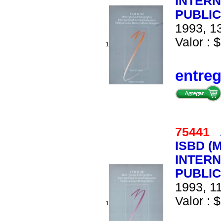
INTER
PUBLI
1993, 13
Valor : $
1
entre
75441
ISBD (
INTER
PUBLI
1993, 11
Valor : $
1