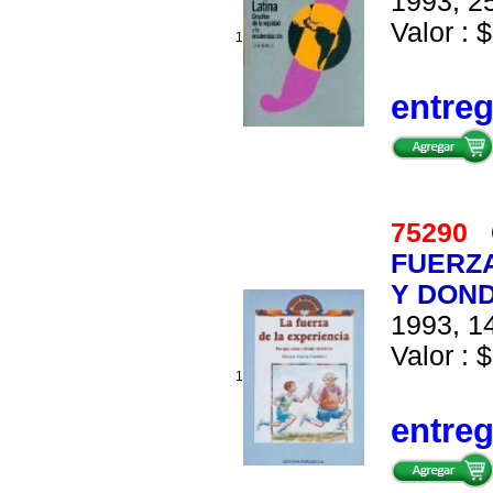
1993, 25
Valor : $
1
entre
75290
FUERZA
Y DOND
1993, 14
Valor : $
1
entre