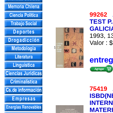
99262
TEST P
GALICI
1993, 13
Valor : $
1
entre
75419
ISBD(N
INTER
MATERI