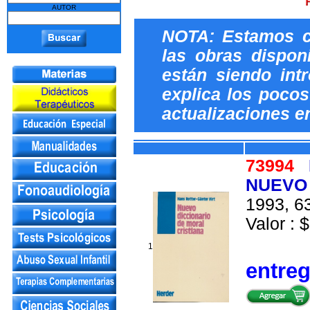
AUTOR
NOTA: Estamos c
las obras dispon
están siendo int
explica los pocos 
actualizaciones e
73994
NUEVO 
1993, 63
Valor : $
1
entre