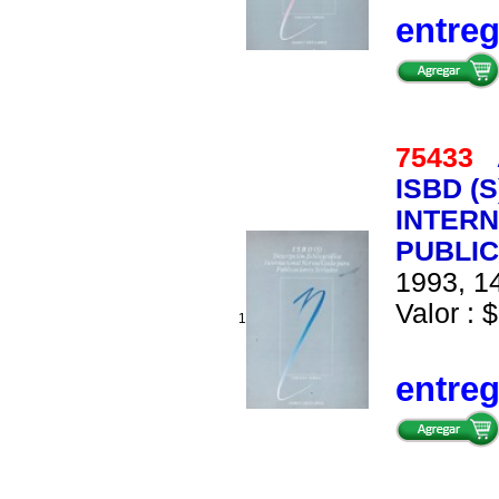
entre
75433
ISBD (
INTER
PUBLI
1993, 14
Valor : $
1
entre