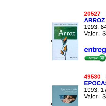
20527
ARROZ
1993, 64
Valor : $
1
entre
49530
EPOCAS
1993, 17
Valor : $
1