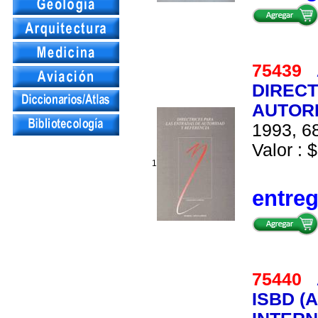
75439
DIRECT
AUTOR
1993, 68
Valor : $
1
entre
75440
ISBD (