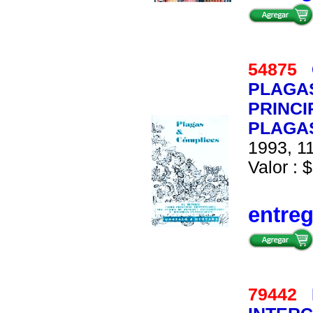
54875
PLAGA
PRINC
PLAGA
1993, 11
Valor : $
entre
79442