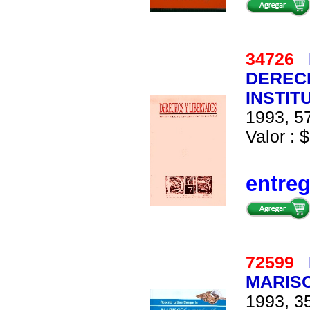
34726
DERECH
INSTIT
1993, 57
Valor : $
entre
72599
MARISC
1993, 35