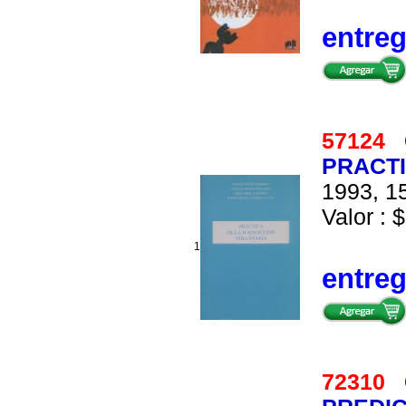
entre
57124
PRACTI
1993, 15
Valor : $
1
entre
72310