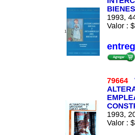
INTERC
BIENE
1993, 44
Valor : $
1
entre
79664
ALTERA
EMPLE
CONST
1993, 20
Valor : $