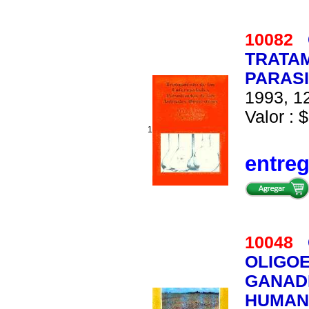
10082
TRATA
PARASI
1993, 12
Valor : $
1
entre
10048
OLIGO
GANADE
HUMAN