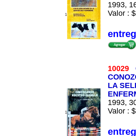
1993, 16
Valor : $
1
entre
10029
CONOZ
LA SEL
ENFER
1993, 30
Valor : $
1
entre