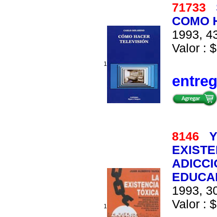
71733
COMO 
1993, 43
Valor : $
1
entre
8146
Y
EXISTE
ADICCI
EDUCA
1993, 30
Valor : $
1