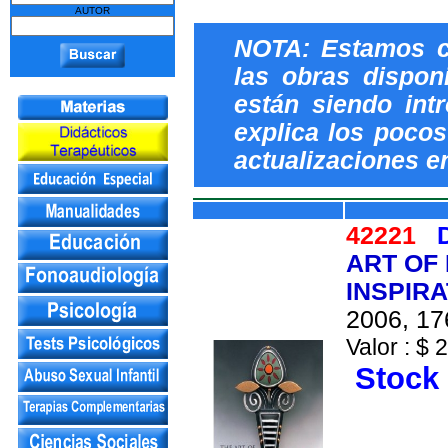
AUTOR
NOTA: Estamos c
las obras dispon
están siendo int
explica los pocos 
actualizaciones e
42221
ART OF
INSPIRA
2006, 17
Valor : $ 
Stock 