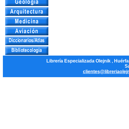
Librería Especializada Olejnik , Huérf
Sa
clientes@libreriaolej