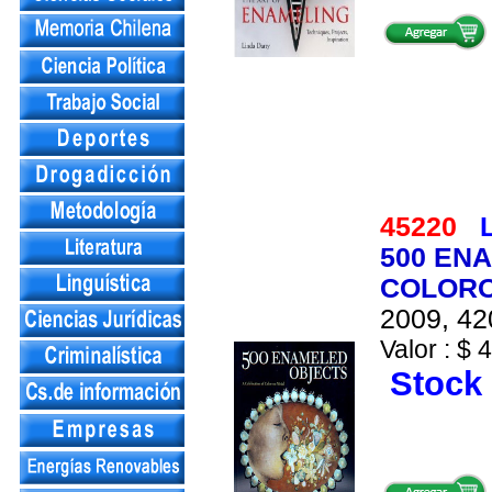
45220
500 EN
COLORO
2009, 42
Valor : $ 
Stock 