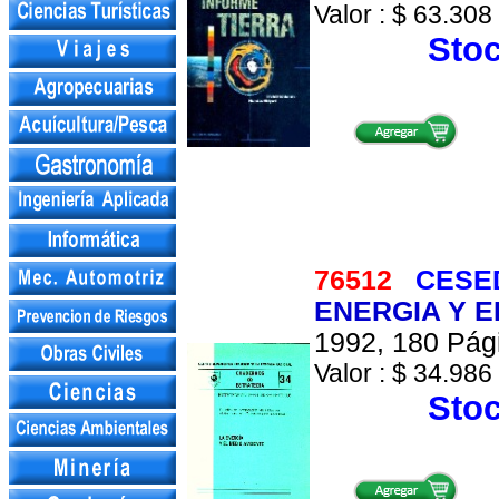
Valor : $ 63.308 
Stoc
76512
CESE
ENERGIA Y E
1992, 180 Pági
Valor : $ 34.986 
Stoc