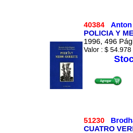
40384
Anton
POLICIA Y M
1996, 496 Pági
Valor : $ 54.978 
Stoc
51230
Brodha
CUATRO VER