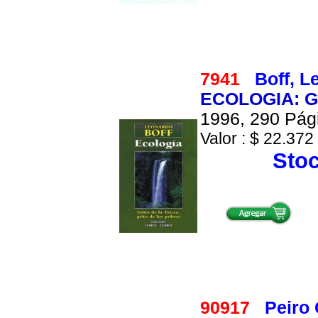
7941
Boff, L
ECOLOGIA: G
1996, 290 Pági
Valor : $ 22.372 
Stoc
90917
Peiro 