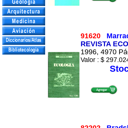
91620
Marrac
REVISTA ECO
1996, 4970 Pág
Valor : $ 297.024
Stoc
82202
Brads