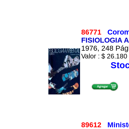
86771
Coromi
FISIOLOGIA 
1976, 248 Pági
Valor : $ 26.180 
Stoc
89612
Minis