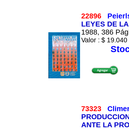
22896
Peierl
LEYES DE LA
1988, 386 Pági
Valor : $ 19.040 
Stoc
73323
Climen
PRODUCCION 
ANTE LA PR