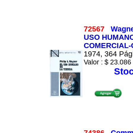
72567
Wagner
USO HUMANO 
COMERCIAL-
1974, 364 Pági
Valor : $ 23.086 
Stoc
74386
Commo