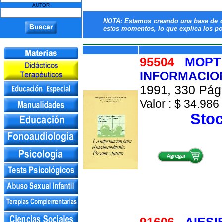
AUTOR
NOTA: Estamos creando una base de da
estos momentos, lo que explica los poc
95504
MOPT
INFORMACIO
1991, 330 Pági
Valor : $ 34.986 
Stoc
91606
AIESI