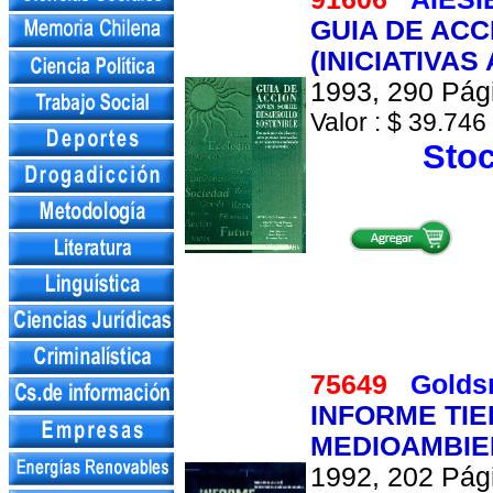
GUIA DE AC
(INICIATIVA
1993, 290 Pági
Valor : $ 39.746 
Stoc
75649
Goldsm
INFORME TIE
MEDIOAMBIE
1992, 202 Pági