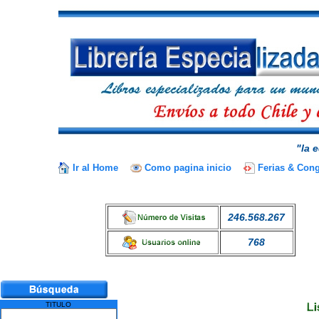
"la 
Ir al Home
Como pagina inicio
Ferias & Con
246.568.267
768
TITULO