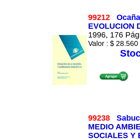
99212
Ocaña 
EVOLUCION D
1996, 176 Pági
Valor : $ 28.560 
Stoc
99238
Sabuc
MEDIO AMBI
SOCIALES Y