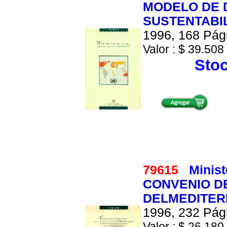
MODELO DE 
SUSTENTABI
1996, 168 Pági
Valor : $ 39.508 
Stoc
79615
Minis
CONVENIO D
DELMEDITE
1996, 232 Pági
Valor : $ 26.180 