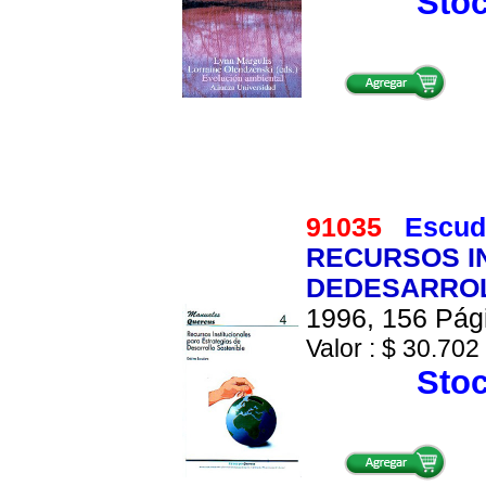
Stoc
91035
Escud
RECURSOS I
DEDESARROL
1996, 156 Pági
Valor : $ 30.702 
Stoc