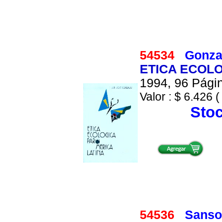
54534
Gonzal
ETICA ECOLO
1994, 96 Págin
Valor : $ 6.426 (
Stoc
54536
Sansol