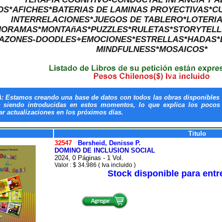
OS*AFICHES*BATERIAS DE LAMINAS PROYECTIVAS*C
INTERRELACIONES*JUEGOS DE TABLERO*LOTERI
ORAMAS*MONTAñAS*PUZZLES*RULETAS*STORYTELLI
AZONES-DOODLES+EMOCIONES*ESTRELLAS*HADAS*
MINDFULNESS*MOSAICOS*
: Estamos creando una base de datos con todos las obras disponibles 
n siendo introducidas en estos momentos, lo que explica los pocos t
ar actualizaciones en los próximos días.
Titulo
32547
Bersheid, Denisse P.
DOMINO DE INCLUSION SOCIAL
2024, 0 Páginas - 1 Vol.
Valor : $ 34.986 ( Iva incluido )
Stock disponible para ent