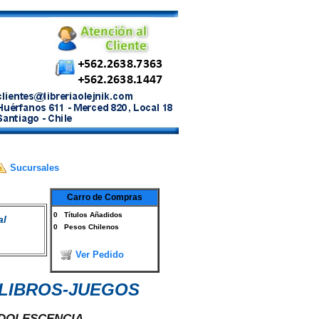
Sucursales
Carro de Compras
0
Títulos Añadidos
al
0
Pesos Chilenos
Ver Pedido
-LIBROS-JUEGOS
ADOLESCENCIA