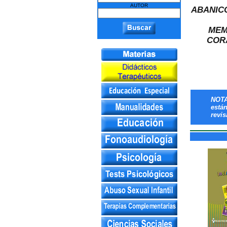
AUTOR
ABANIC
MEM
COR
NOTA
está
revis