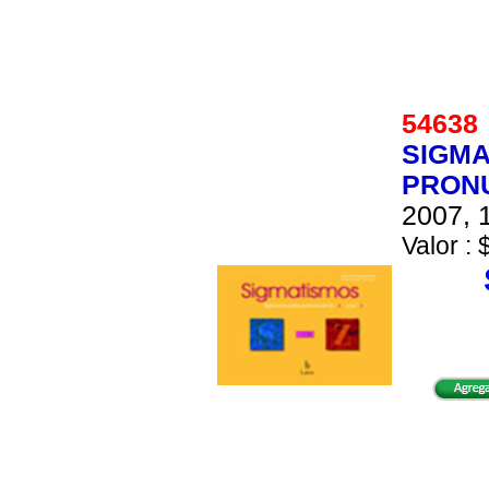
5463
SIGMA
PRONU
2007, 1
Valor : 