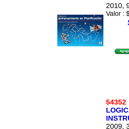
2010, 9
Valor : 
5435
LOGIC
INSTR
2009, 3