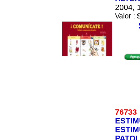
2004, 1
Valor : 
7673
ESTIM
ESTIM
PATOL