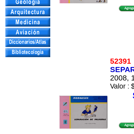
5239
SEPAR
2008, 1
Valor : 