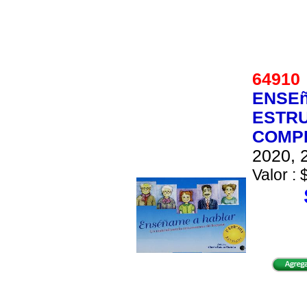
6491
ENSEñ
ESTRU
COMP
2020, 2
Valor : 