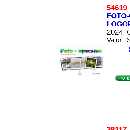
5461
FOTO-
LOGOP
2024, 0
Valor : 
3811