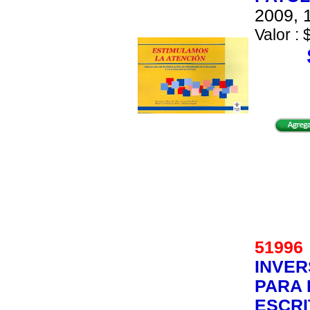
2009, 1
Valor : 
5199
INVER
PARA 
ESCR