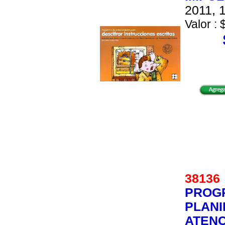
2011, 1
Valor : 
3813
PROG
PLANI
ATENC