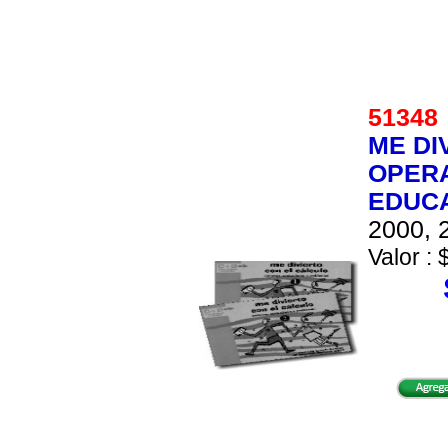
5134
ME DI
OPER
EDUCA
2000, 2
Valor : 