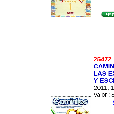
2547
CAMIN
LAS E
Y ESC
2011, 1
Valor : 