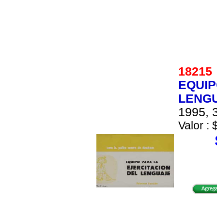
1821
EQUIP
LENG
1995, 3
Valor : 