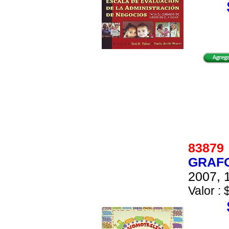
8387
GRAFO
2007, 1
Valor : 