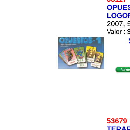
OPUES
LOGO
2007, 5
Valor : 
5367
TERAP