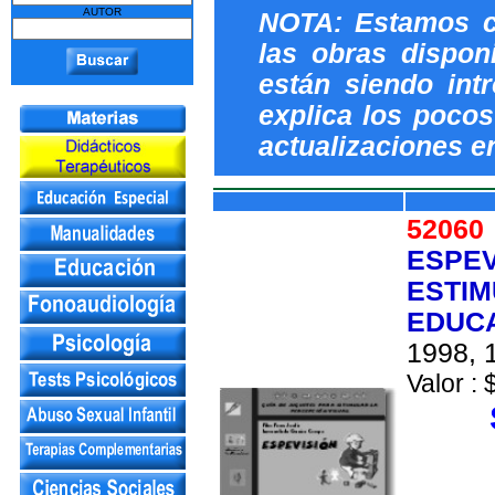
AUTOR
NOTA: Estamos c
las obras dispon
están siendo int
explica los pocos 
actualizaciones e
5206
ESPEV
ESTIM
EDUCA
1998, 1
Valor : 