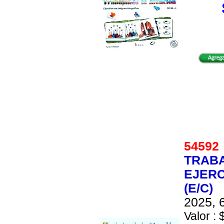
5459
TRABA
EJERC
(E/C)
2025, 6
Valor : 