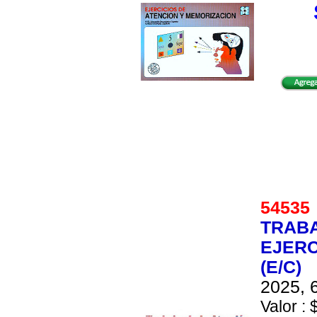
5453
TRABA
EJERC
(E/C)
2025, 6
Valor : 