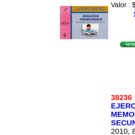
Valor : 
3823
EJERC
MEMOR
SECU
2010, 8