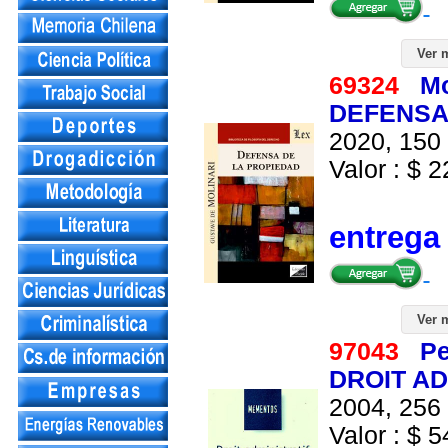
Ver 
69324
Mo
DEFENSA
2020, 150 
Valor : $ 2
entrega
Ver 
97043
Pe
DROIT A
2004, 256 
Valor : $ 5