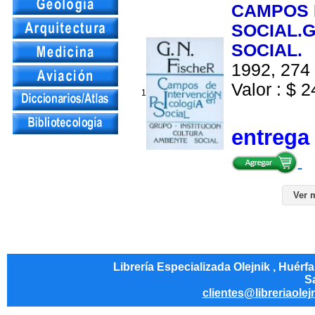
CAMPOS 
SOCIAL.
SOCIAL.
1992, 274 
Valor : $ 2
1
entrega
Ver 
Librería Especializada Olejnik , Huérf
Sa
clientes@libreriaolej