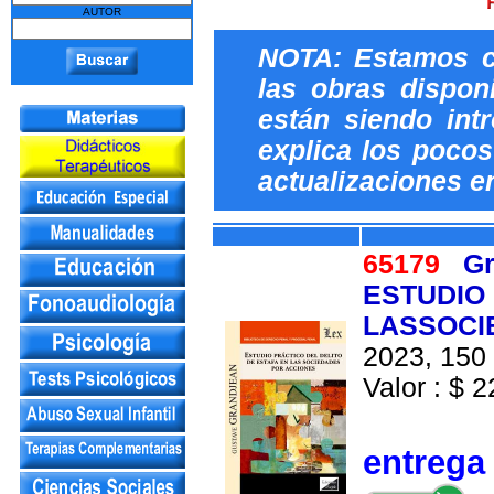
AUTOR
NOTA: Estamos c
las obras dispon
están siendo int
explica los pocos 
actualizaciones e
65179
Gr
ESTUDIO 
LASSOCI
2023, 150 
Valor : $ 2
entrega