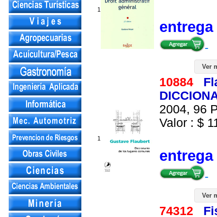
1
entrega
Ver 
10884
Fl
DICCION
2004, 96 P
Valor : $ 1
1
entrega
Ver 
74312
Fi