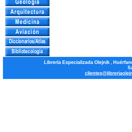
Librería Especializada Olejnik , Huérfa
Sa
clientes@libreriaolej