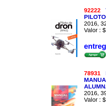
92222
PILOTO
2016, 32
Valor : $
entre
78931
MANUAL
ALUMN
2016, 39
Valor : $