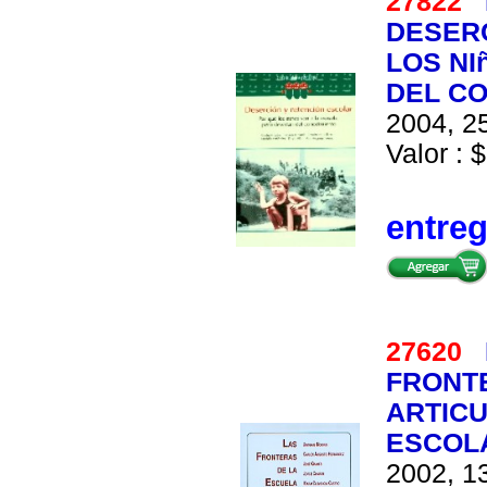
27822
DESER
LOS NI
DEL C
2004, 25
Valor : $
entre
27620
FRONTE
ARTIC
ESCOL
2002, 13