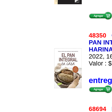
48350
PAN IN
HARIN
2022, 16
Valor : $
entre
68694