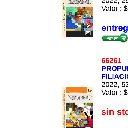
2022, 25
Valor : $
entre
65261
PROPU
FILIAC
2022, 53
Valor : $
sin st