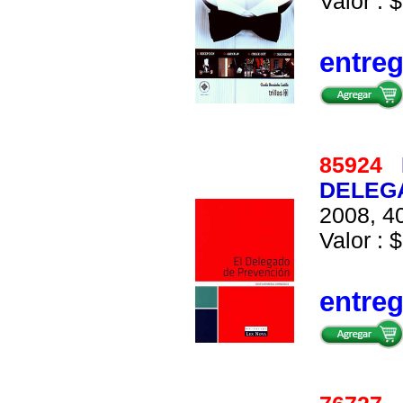
Valor : $
entre
85924
DELEGA
2008, 40
Valor : $
entre