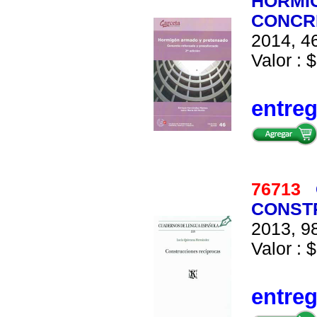
HORMI
CONCR
2014, 46
Valor : $
entre
76713
CONST
2013, 98
Valor : $
entre