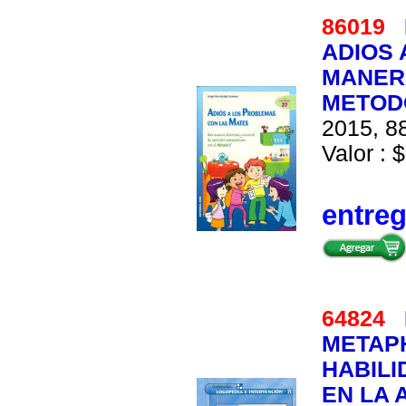
86019
ADIOS 
MANER
METOD
2015, 88
Valor : $
entre
64824
METAP
HABILI
EN LA 