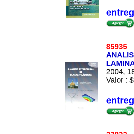
entre
85935
ANALIS
LAMIN
2004, 18
Valor : $
entre