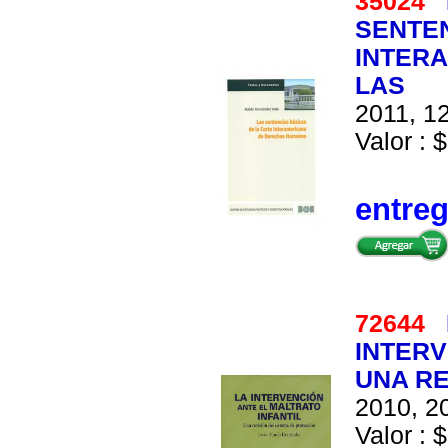
35024
SENTEN
INTER
LAS
2011, 12
Valor : $
entre
72644
INTERV
UNA RE
2010, 20
Valor : $