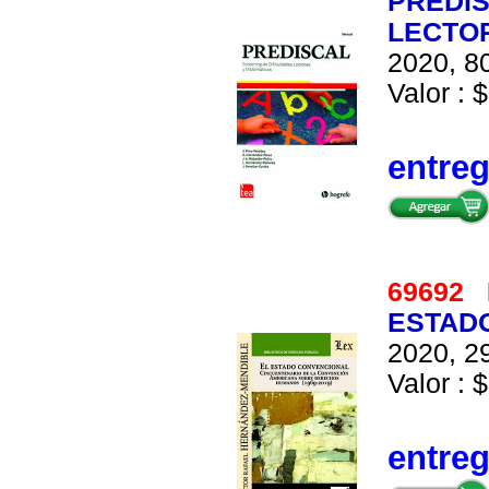
PREDIS
LECTOR
2020, 80
Valor : 
entre
69692
ESTADO
2020, 29
Valor : $
entre