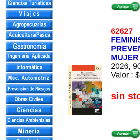
62627
FEMINI
PREVEN
MUJER
2026, 90
Valor : $
sin st