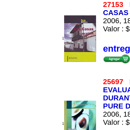
27153
CASAS 
2006, 18
Valor : $
1
entre
25697
EVALU
DURAN
PURE D
2006, 18
Valor : $
1