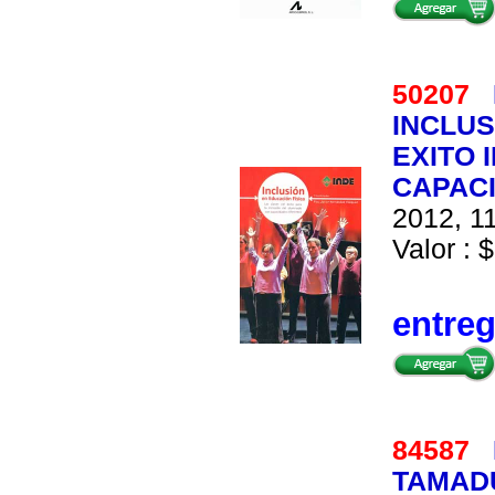
50207
INCLUS
EXITO 
CAPAC
2012, 11
Valor : $
entre
84587
TAMADU