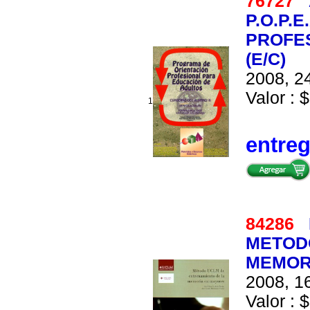
76727
P.O.P.
PROFE
(E/C)
2008, 24
Valor : $
1
entre
84286
METOD
MEMORI
2008, 16
Valor : $