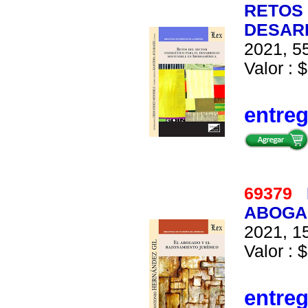
RETOS 
DESAR
2021, 55
Valor : $
entre
69379
ABOGAD
2021, 15
Valor : $
entre