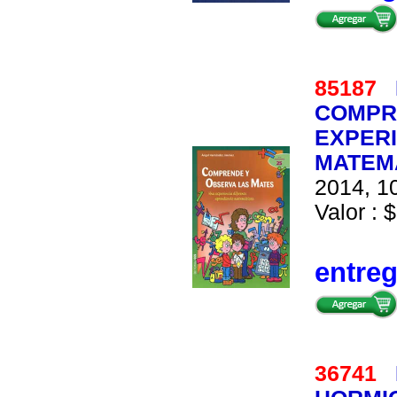
85187
COMPR
EXPERI
MATEM
2014, 10
Valor : $
entre
36741