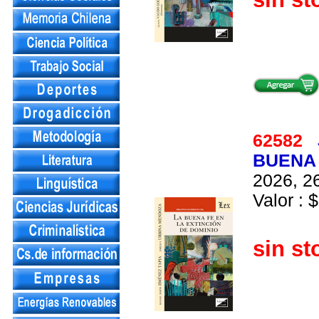
62582
BUENA 
2026, 26
Valor : $
sin st