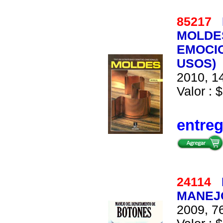
85217
MOLDES
EMOCIO
USOS)
2010, 14
Valor : 
entre
24114
MANEJ
2009, 76