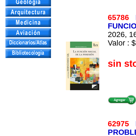
65786
FUNCIO
2026, 16
Valor : $
sin st
62975
PROBL