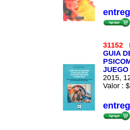
entre
31152
GUIA D
PSICOM
JUEGO
2015, 12
Valor : $
entre