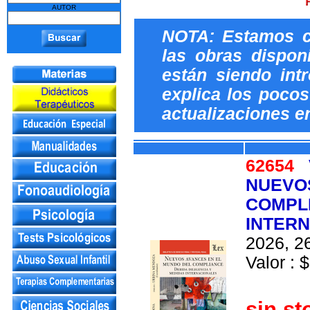
AUTOR
NOTA: Estamos c
las obras dispon
están siendo int
explica los pocos 
actualizaciones e
62654
NUEVO
COMPLI
INTER
2026, 26
Valor : $
sin st