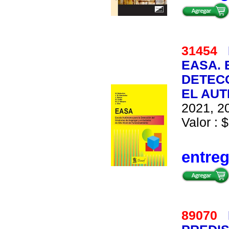
31454
EASA. 
DETECC
EL AUT
2021, 20
Valor : $
entre
89070