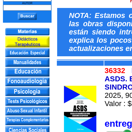
AUTOR
NOTA: Estamos c
las obras dispon
están siendo int
explica los pocos 
actualizaciones e
36332
ASDS. 
SINDRO
2025, 90
Valor : 
entre