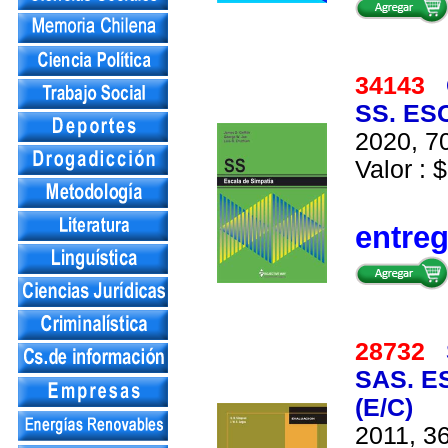
34143
SS. ES
2020, 70
Valor : $
entre
28732
SAS. E
(E/C)
2011, 36