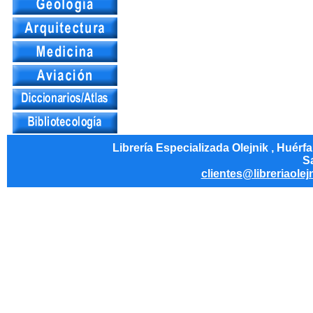
Librería Especializada Olejnik , Huérf
Sa
clientes@libreriaolej