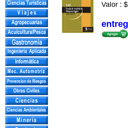
Valor : $
entre