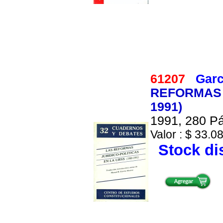
61207
Garc
REFORMAS J
1991)
1991, 280 Pá
Valor : $ 33.08
Stock di