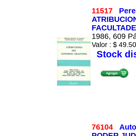
11517
Pere
ATRIBUCIO
FACULTADES
1986, 609 Pá
Valor : $ 49.50
Stock di
76104
Auto
PODER JUDI