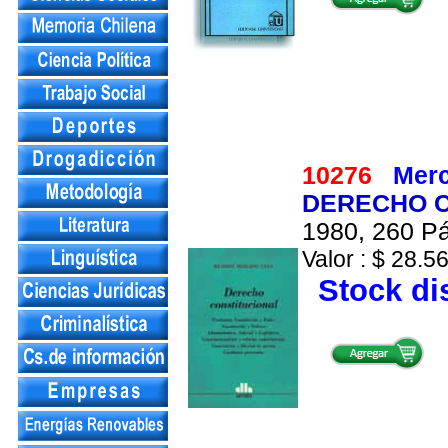
10276
Merc
DERECHO C
1980, 260 Pá
Valor : $ 28.56
Stock di