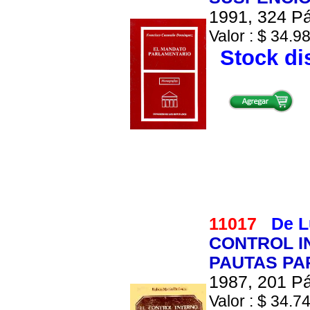
1991, 324 Pá
Valor : $ 34.98
Stock di
11017
De L
CONTROL I
PAUTAS PA
1987, 201 Pá
Valor : $ 34.74