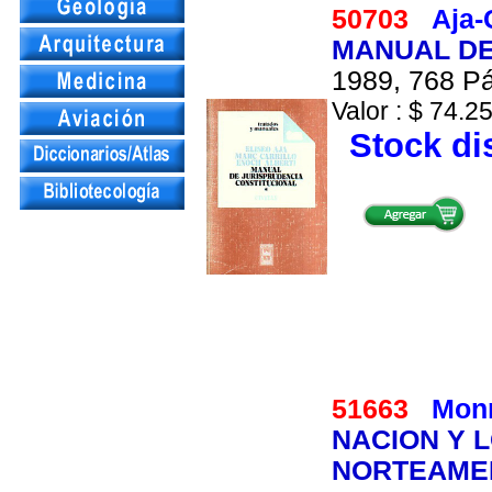
50703
Aja-C
MANUAL DE
1989, 768 Pá
Valor : $ 74.25
Stock di
51663
Monr
NACION Y 
NORTEAMERI