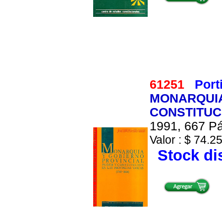
61251
Port
MONARQUIA
CONSTITUC
1991, 667 Pá
Valor : $ 74.25
Stock di