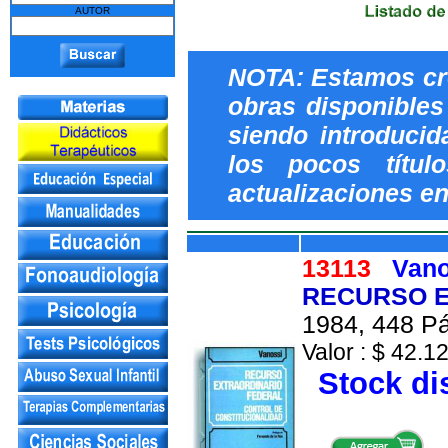
AUTOR
NOTA: Estamos cr
obras disponibles
siendo introduci
los pocos títul
actualizaciones en
13113
Vano
RECURSO E
1984, 448 Pá
Valor : $ 42.12
Stock di