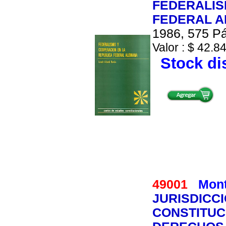
FEDERALIS
FEDERAL 
1986, 575 Pá
Valor : $ 42.84
Stock di
49001
Mont
JURISDICC
CONSTITUC