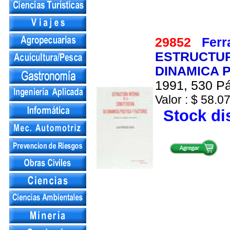
29852
Ferr
ESTRUCTUR
DINAMICA P
1991, 530 Pá
Valor : $ 58.07
Stock di