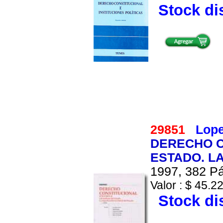
Stock di
29851
Lope
DERECHO C
ESTADO. L
1997, 382 Pá
Valor : $ 45.22
Stock di