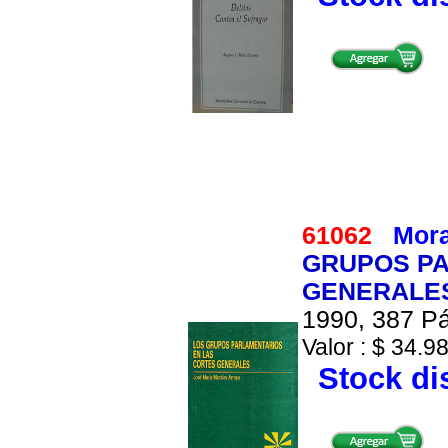
61062
Mora
GRUPOS PA
GENERALES
1990, 387 Pá
Valor : $ 34.98
Stock di