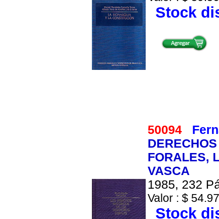
Stock di
50094
Fer
DERECHOS 
FORALES, L
VASCA
1985, 232 Pá
Valor : $ 54.97
Stock di