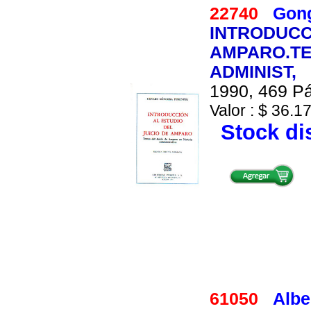
22740
Gong
INTRODUCC
AMPARO.TE
ADMINIST,
1990, 469 Pá
Valor : $ 36.17
Stock di
61050
Albe