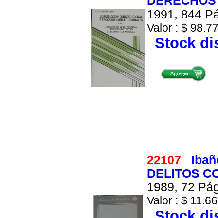
DERECHOS
1991, 844 Pá
Valor : $ 98.77
Stock di
22107
Ibañ
DELITOS C
1989, 72 Pág
Valor : $ 11.66
Stock di