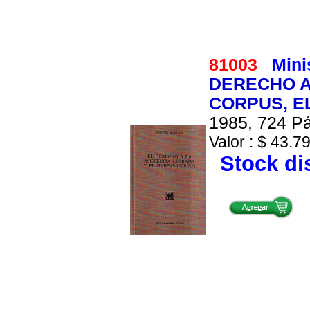
81003
Minis
DERECHO A
CORPUS, E
1985, 724 Pá
Valor : $ 43.79
Stock di