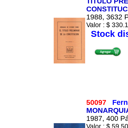
TITULO PRE
CONSTITUC
1988, 3632 P
Valor : $ 330.1
Stock di
50097
Fern
MONARQUIA
1987, 400 Pá
Valor : $ 59.50