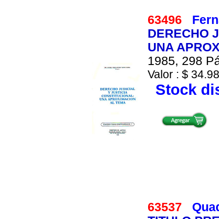
63496
Fern
DERECHO JU
UNA APROX
1985, 298 Pá
Valor : $ 34.98
Stock di
63537
Quad