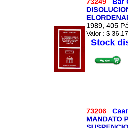
73249
Bar 
DISOLUCIO
ELORDENAM
1989, 405 Pá
Valor : $ 36.17
Stock di
73206
Caam
MANDATO P
SUSPENCIO