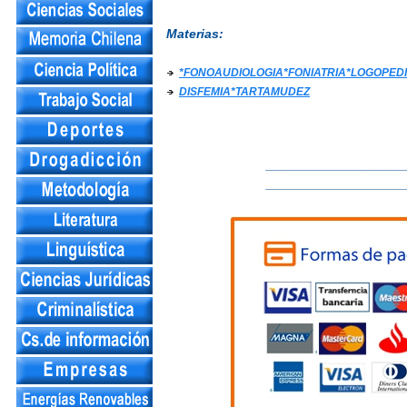
Materias:
*FONOAUDIOLOGIA*FONIATRIA*LOGOPED
DISFEMIA*TARTAMUDEZ
___________________
___________________