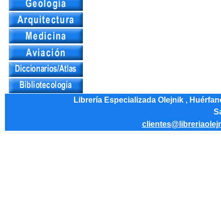
Librería Especializada Olejnik , Huérfa
Sa
clientes@libreriaolej