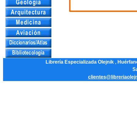
Librería Especializada Olejnik , Huérfa
Sa
clientes@libreriaolej