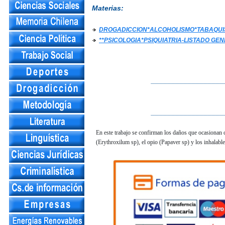
Materias:
DROGADICCION*ALCOHOLISMO*TABAQU
**PSICOLOGIA*PSIQUIATRIA-LISTADO GE
__________________
__________________
En este trabajo se confirman los daños que ocasionan 
(Erythroxilum sp), el opio (Papaver sp) y los inhalables