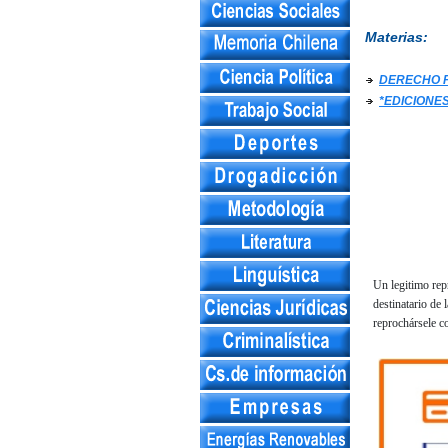
Materias:
DERECHO P
*EDICIONE
Un legitimo rep
destinatario de
reprochársele co