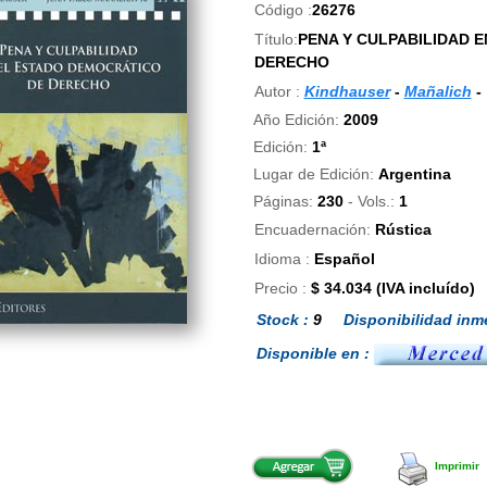
Código :
26276
Título:
PENA Y CULPABILIDAD 
DERECHO
Autor :
Kindhauser
-
Mañalich
-
Año Edición:
2009
Edición:
1ª
Lugar de Edición:
Argentina
Páginas:
230
- Vols.:
1
Encuadernación:
Rústica
Idioma :
Español
Precio :
$ 34.034 (IVA incluído)
Stock :
9
Disponibilidad inme
Disponible en :
Imprimir