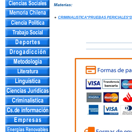
Materias:
CRIMINALISTICA*PRUEBAS PERICIALES
___________________
___________________