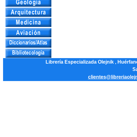
Librería Especializada Olejnik , Huérfa
Sa
clientes@libreriaolej