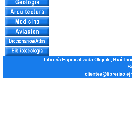
Librería Especializada Olejnik , Huérfa
Sa
clientes@libreriaolej