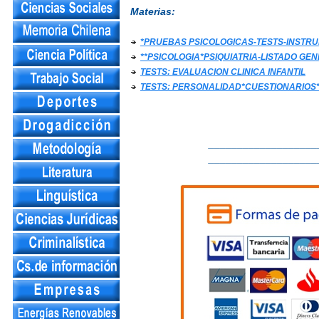
Materias:
*PRUEBAS PSICOLOGICAS-TESTS-INST
**PSICOLOGIA*PSIQUIATRIA-LISTADO GE
TESTS: EVALUACION CLINICA INFANTIL
TESTS: PERSONALIDAD*CUESTIONARIOS
___________________
___________________