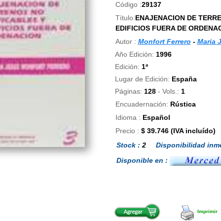
Código :
29137
Título:
ENAJENACION DE TERRE
EDIFICIOS FUERA DE ORDENA
Autor :
Monfort Ferrero
-
Maria 
Año Edición:
1996
Edición:
1ª
Lugar de Edición:
España
Páginas:
128
- Vols.:
1
Encuadernación:
Rústica
Idioma :
Español
Precio :
$ 39.746 (IVA incluído)
Stock :
2
Disponibilidad inme
Disponible en :
Imprimir