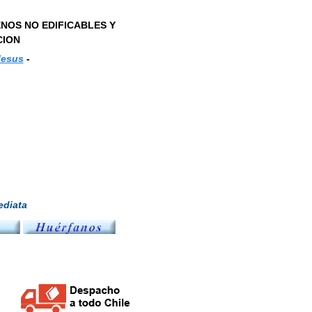
NOS NO EDIFICABLES Y
CION
Jesus
-
diata