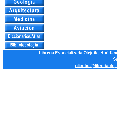
Librería Especializada Olejnik , Huérfa
Sa
clientes@libreriaolej