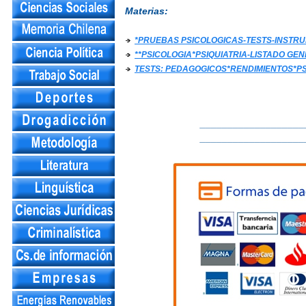
Materias:
*PRUEBAS PSICOLOGICAS-TESTS-INST
**PSICOLOGIA*PSIQUIATRIA-LISTADO GE
TESTS: PEDAGOGICOS*RENDIMIENTOS*P
___________________
___________________