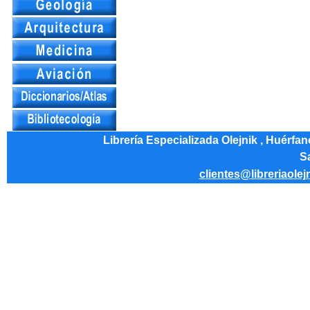
Librería Especializada Olejnik , Huérfa
Sa
clientes@libreriaolej