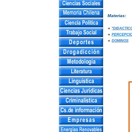
Materias:
*DIDACTIC
PERCEPCI
DOMINOS