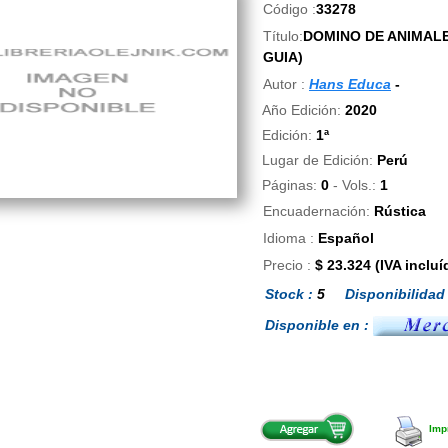
Código :
33278
Título:
DOMINO DE ANIMALE
GUIA)
Autor :
Hans Educa
-
Año Edición:
2020
Edición:
1ª
Lugar de Edición:
Perú
Páginas:
0
- Vols.:
1
Encuadernación:
Rústica
Idioma :
Español
Precio :
$ 23.324 (IVA incluí
Stock :
5
Disponibilidad 
Disponible en :
Impr