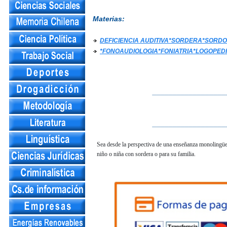
Materias:
DEFICIENCIA AUDITIVA*SORDERA*SORD
*FONOAUDIOLOGIA*FONIATRIA*LOGOPED
__________________
__________________
Sea desde la perspectiva de una enseñanza monolingüe o
niño o niña con sordera o para su familia.