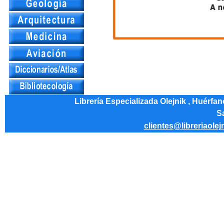
Librería Especializada Olejnik , Huérfa
Sa
clientes@libreriaolej