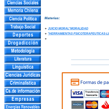
Materias:
JUICIO MORAL*MORALIDAD
*HERRAMIENTAS PSICOTERAPEUTICAS-L
___________________
___________________