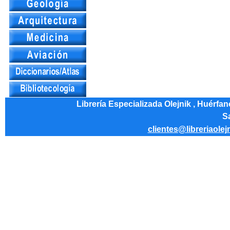
Librería Especializada Olejnik , Huérfa
Sa
clientes@libreriaolej