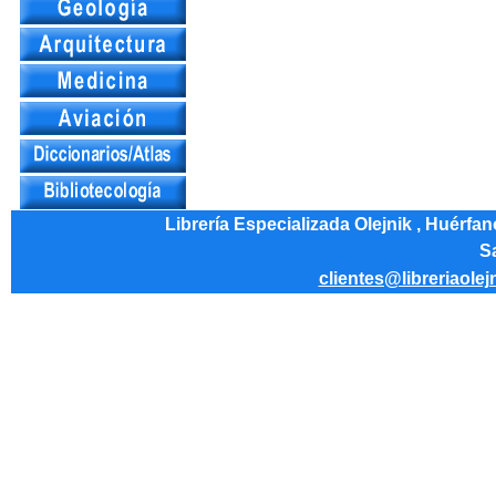
Librería Especializada Olejnik , Huérfa
Sa
clientes@libreriaolej