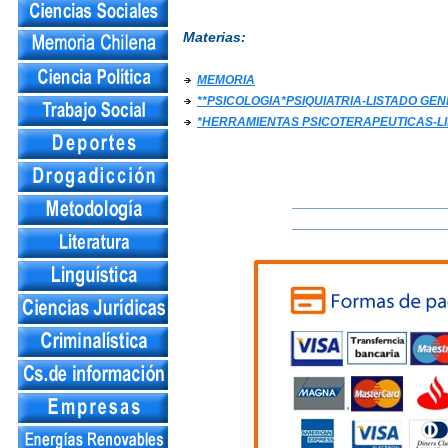
Materias:
MEMORIA
**PSICOLOGIA*PSIQUIATRIA-LISTADO GE
*HERRAMIENTAS PSICOTERAPEUTICAS-L
___________________
___________________