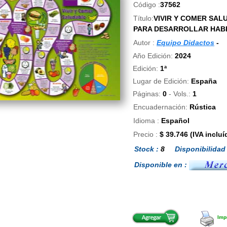
Código :
37562
Título:
VIVIR Y COMER SAL
PARA DESARROLLAR HABI
Autor :
Equipo Didactos
-
Año Edición:
2024
Edición:
1ª
Lugar de Edición:
España
Páginas:
0
- Vols.:
1
Encuadernación:
Rústica
Idioma :
Español
Precio :
$ 39.746 (IVA incluí
Stock :
8
Disponibilidad 
Disponible en :
Impr