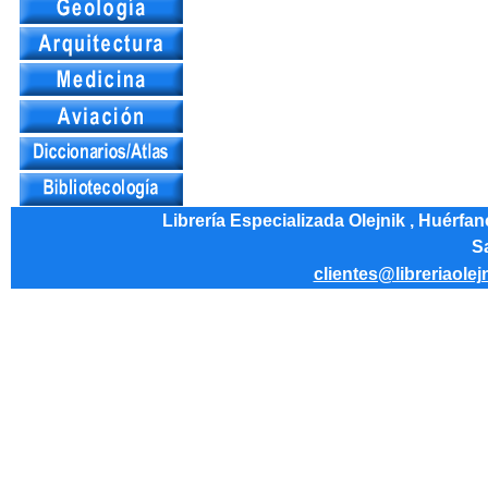
Librería Especializada Olejnik , Huérfa
Sa
clientes@libreriaolej