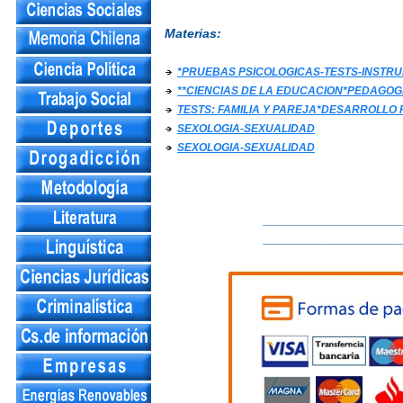
Materias:
*PRUEBAS PSICOLOGICAS-TESTS-INST
**CIENCIAS DE LA EDUCACION*PEDAGOG
TESTS: FAMILIA Y PAREJA*DESARROLLO 
SEXOLOGIA-SEXUALIDAD
SEXOLOGIA-SEXUALIDAD
___________________
___________________