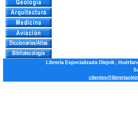
Librería Especializada Olejnik , Huérfa
Sa
clientes@libreriaolej