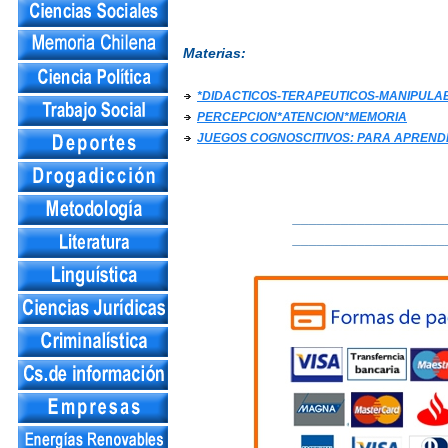
Materias:
*DIDACTICOS-TERAPEUTICOS-MANIPULAB
PERCEPCION*ATENCION*MEMORIA
JUEGOS COGNOSCITIVOS: PARA APREND
___________________
___________________