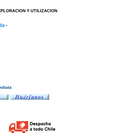
PLORACION Y UTILIZACION
dia
-
diata