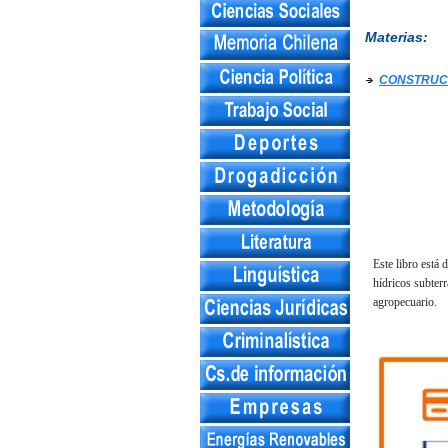
Materias:
CONSTRUC
Este libro está 
hídricos subter
agropecuario.