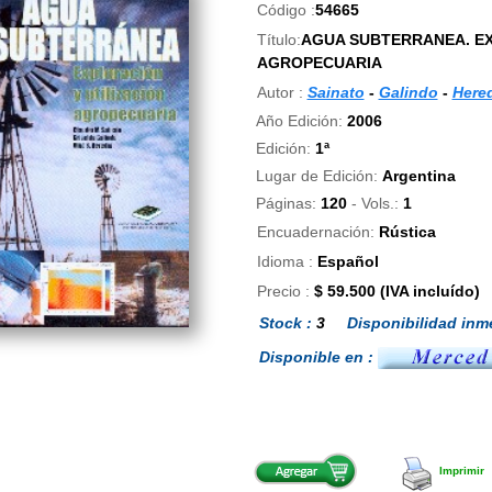
Código :
54665
Título:
AGUA SUBTERRANEA. EX
AGROPECUARIA
Autor :
Sainato
-
Galindo
-
Here
Año Edición:
2006
Edición:
1ª
Lugar de Edición:
Argentina
Páginas:
120
- Vols.:
1
Encuadernación:
Rústica
Idioma :
Español
Precio :
$ 59.500 (IVA incluído)
Stock :
3
Disponibilidad inme
Disponible en :
Imprimir