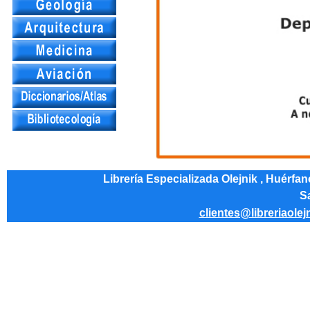
Librería Especializada Olejnik , Huérfa
Sa
clientes@libreriaolej