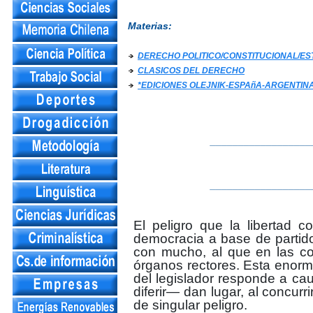
Materias:
DERECHO POLITICO/CONSTITUCIONAL/E
CLASICOS DEL DERECHO
*EDICIONES OLEJNIK-ESPAñA-ARGENTINA
__________________
__________________
El peligro que la libertad 
democracia a base de partidos
con mucho, al que en las com
órganos rectores. Esta enorme
del legislador responde a ca
diferir— dan lugar, al concurr
de singular peligro.