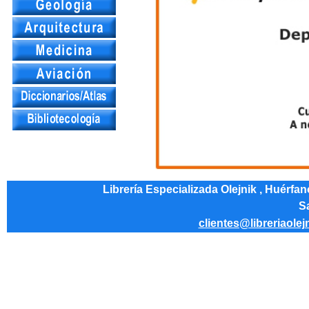
Librería Especializada Olejnik , Huérfa
Sa
clientes@libreriaolej