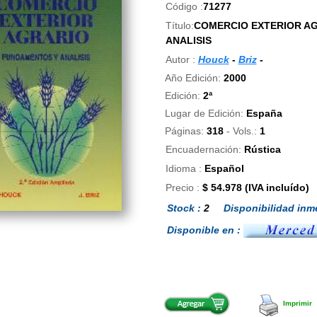
Código :
71277
Título:
COMERCIO EXTERIOR A
ANALISIS
Autor :
Houck
-
Briz
-
Año Edición:
2000
Edición:
2ª
Lugar de Edición:
España
Páginas:
318
- Vols.:
1
Encuadernación:
Rústica
Idioma :
Español
Precio :
$ 54.978 (IVA incluído)
Stock :
2
Disponibilidad inme
Disponible en :
Imprimir