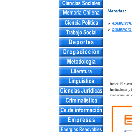
Materias:
ADMINISTR
COMERCIO 
Indice: El sist
Instituciones y
evaluación, así 