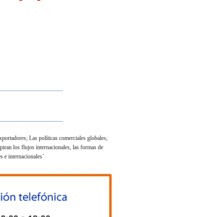
_________________
_________________
portadores; Las políticas comerciales globales;
iran los flujos internacionales, las formas de
s e internacionales´