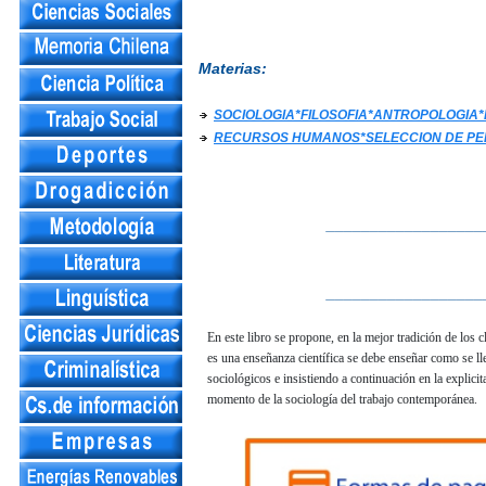
Materias:
SOCIOLOGIA*FILOSOFIA*ANTROPOLOGIA
RECURSOS HUMANOS*SELECCION DE PE
__________________
__________________
En este libro se propone, en la mejor tradición de los 
es una enseñanza científica se debe enseñar como se lle
sociológicos e insistiendo a continuación en la explici
momento de la sociología del trabajo contemporánea.