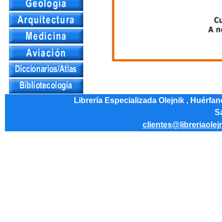
Librería Especializada Olejnik , Huérfa
Sa
clientes@libreriaolej