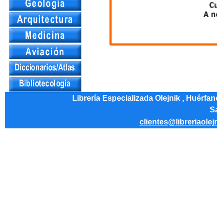
Librería Especializada Olejnik , Huérfa
Sa
clientes@libreriaolej