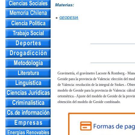
Materias:
GEODESIA
__________________
__________________
Gravimetría, el gravímetro Lacoste & Romberg.- Manej
Geoide para la provincia de Valencia: elección del mod
de Valencia: resolución de la integral de Stokes.- Obt
modelo de Geoide para la provincia de Valencia: cálcul
ortométrica.- Ajuste del modelo de Geoide de la provin
obtención del modelo de Geoide combinado.