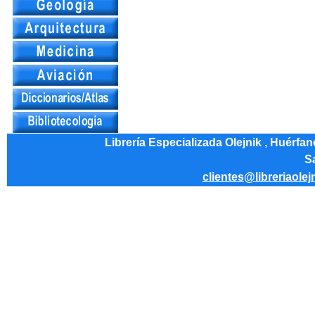
Librería Especializada Olejnik , Huérfa
Sa
clientes@libreriaolej