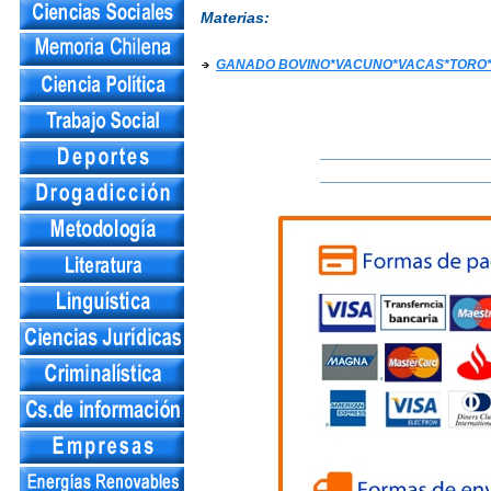
Materias:
GANADO BOVINO*VACUNO*VACAS*TORO
___________________
___________________